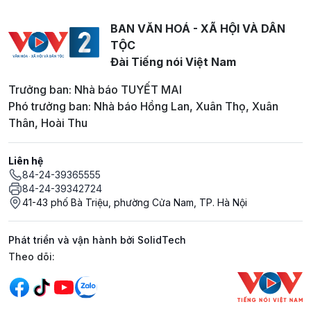
BAN VĂN HOÁ - XÃ HỘI VÀ DÂN
TỘC
Đài Tiếng nói Việt Nam
Trưởng ban: Nhà báo TUYẾT MAI
Phó trưởng ban: Nhà báo Hồng Lan, Xuân Thọ, Xuân
Thân, Hoài Thu
Liên hệ
84-24-39365555
84-24-39342724
41-43 phố Bà Triệu, phường Cửa Nam, TP. Hà Nội
Phát triển và vận hành bởi SolidTech
Mạng xã hội
Theo dõi: