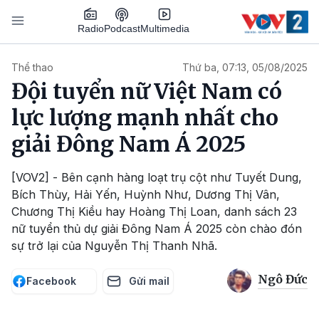
Nhảy đến nội dung
Podcast
Radio
Multimedia
Main navigation
Thể thao
Thứ ba, 07:13, 05/08/2025
Đội tuyển nữ Việt Nam có
lực lượng mạnh nhất cho
giải Đông Nam Á 2025
[VOV2] - Bên cạnh hàng loạt trụ cột như Tuyết Dung,
Bích Thùy, Hải Yến, Huỳnh Như, Dương Thị Vân,
Chương Thị Kiều hay Hoàng Thị Loan, danh sách 23
nữ tuyển thủ dự giải Đông Nam Á 2025 còn chào đón
sự trở lại của Nguyễn Thị Thanh Nhã.
Ngô Đức
Facebook
Gửi mail