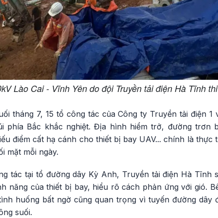
0kV Lào Cai - Vĩnh Yên do đội Truyền tải điện Hà Tĩnh t
ối tháng 7, 15 tổ công tác của Công ty Truyền tải điện 1 
núi phía Bắc khắc nghiệt. Địa hình hiểm trở, đường trơn 
u điểm cất hạ cánh cho thiết bị bay UAV... chính là thực 
đối mặt mỗi ngày.
 tác tại tổ đường dây Kỳ Anh, Truyền tải điện Hà Tĩnh 
nh năng của thiết bị bay, hiểu rõ cách phản ứng với gió.
tình huống bất ngờ cũng quan trọng vì tuyến đường dây đ
ông suối.