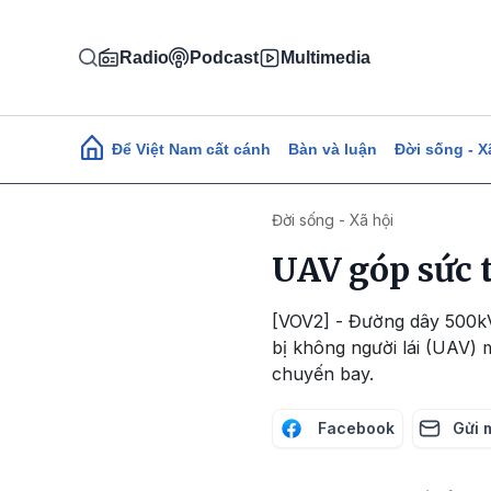
Nhảy đến nội dung
Radio
Podcast
Multimedia
Main navigation
Để Việt Nam cất cánh
Bàn và luận
Đời sống - X
Đời sống - Xã hội
UAV góp sức 
[VOV2] - Đường dây 500kV 
bị không người lái (UAV)
chuyến bay.
Facebook
Gửi 