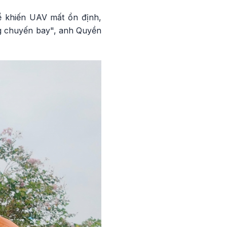
hể khiến UAV mất ổn định,
ng chuyến bay", anh Quyền