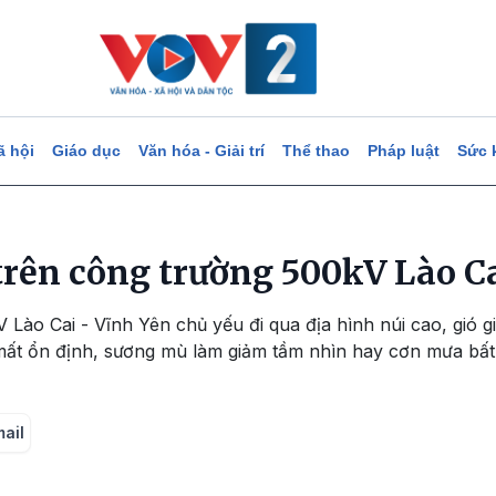
ã hội
Giáo dục
Văn hóa - Giải trí
Thể thao
Pháp luật
Sức 
trên công trường 500kV Lào Ca
Lào Cai - Vĩnh Yên chủ yếu đi qua địa hình núi cao, gió gi
 mất ổn định, sương mù làm giảm tầm nhìn hay cơn mưa bất
mail