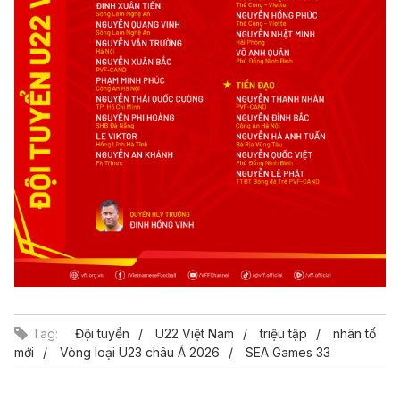
Tag:
Đội tuyển
U22 Việt Nam
triệu tập
nhân tố
mới
Vòng loại U23 châu Á 2026
SEA Games 33