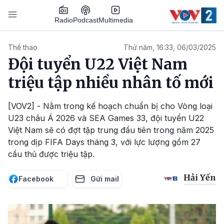
Nhảy đến nội dung
Podcast
Radio
Multimedia
Main navigation
Thể thao
Thứ năm, 16:33, 06/03/2025
Đội tuyển U22 Việt Nam
triệu tập nhiều nhân tố mới
[VOV2] - Nằm trong kế hoạch chuẩn bị cho Vòng loại
U23 châu Á 2026 và SEA Games 33, đội tuyển U22
Việt Nam sẽ có đợt tập trung đầu tiên trong năm 2025
trong dịp FIFA Days tháng 3, với lực lượng gồm 27
cầu thủ được triệu tập.
Hải Yến
Facebook
Gửi mail