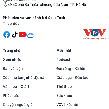
41-43 phố Bà Triệu, phường Cửa Nam, TP. Hà Nội
Phát triển và vận hành bởi SolidTech
Mạng xã hội
Theo dõi:
Trang chủ
Mới nhất
Xem nhiều
Podcast
Bàn và luận
Đời sống - Xã hội
Xóa nhà tạm, nhà dột nát
Giáo dục - Đào tạo
Văn hóa - Giải trí
Thể thao
Pháp luật
Sức khỏe
Chuyện người già
VOV2 kết nối