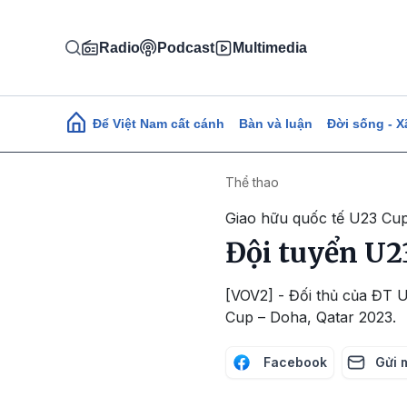
Nhảy đến nội dung
Radio
Podcast
Multimedia
Main navigation
Để Việt Nam cất cánh
Bàn và luận
Đời sống - X
Thể thao
Giao hữu quốc tế U23 Cup
Đội tuyển U2
[VOV2] - Đối thủ của ĐT 
Cup – Doha, Qatar 2023.
Facebook
Gửi 