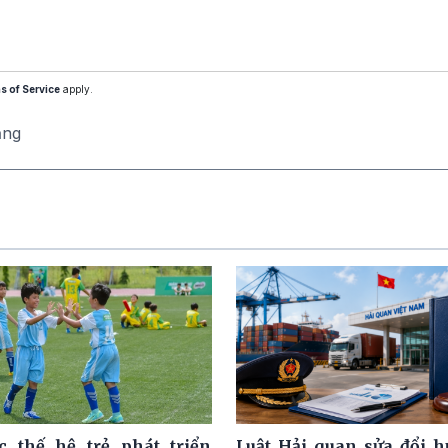
s of Service
apply.
ăng
c thế hệ trẻ phát triển
Luật Hải quan sửa đổi h