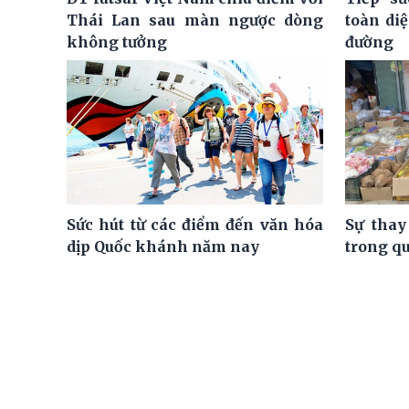
Thái Lan sau màn ngược dòng
toàn di
không tưởng
đường
Sức hút từ các điểm đến văn hóa
Sự thay
dịp Quốc khánh năm nay
trong q