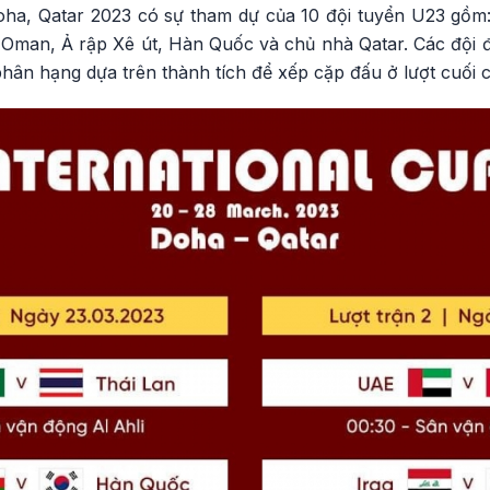
oha, Qatar 2023 có sự tham dự của 10 đội tuyển U23 gồm: 
 Oman, Ả rập Xê út, Hàn Quốc và chủ nhà Qatar. Các đội đ
phân hạng dựa trên thành tích để xếp cặp đấu ở lượt cuối 