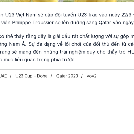
uyển U23 Việt Nam sẽ gặp đội tuyển U23 Iraq vào ngày 22/
 viên Philiippe Troussier sẽ lên đường sang Qatar vào ngày
ó thể thấy rằng đây là giải đấu rất chất lượng với sự góp
ng Nam Á. Sự đa dạng về lối chơi của đối thủ đến từ c
 ràng sẽ mang đến những trải nghiệm quý cho thầy trò HLV
c mục tiêu quan trọng phía trước.
UAE
U23 Cup – Doha
Qatar 2023
vov2