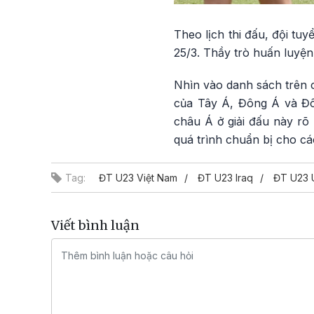
Theo lịch thi đấu, đội t
25/3. Thầy trò huấn luyện
Nhìn vào danh sách trên c
của Tây Á, Đông Á và Đô
châu Á ở giải đấu này rõ
quá trình chuẩn bị cho cá
Tag:
ĐT U23 Việt Nam
ĐT U23 Iraq
ĐT U23 
Viết bình luận