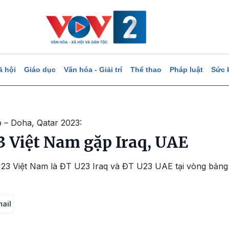
ã hội
Giáo dục
Văn hóa - Giải trí
Thể thao
Pháp luật
Sức 
 – Doha, Qatar 2023:
3 Việt Nam gặp Iraq, UAE
U23 Việt Nam là ĐT U23 Iraq và ĐT U23 UAE tại vòng bảng 
mail