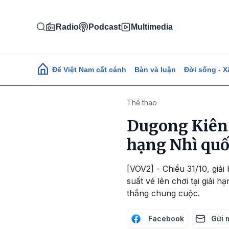
Nhảy đến nội dung
Radio
Podcast
Multimedia
Main navigation
Để Việt Nam cất cánh
Bàn và luận
Đời sống - X
Thể thao
Dugong Kiên 
hạng Nhì quố
[VOV2] - Chiều 31/10, giả
suất vé lên chơi tại giải 
thắng chung cuộc.
Facebook
Gửi 