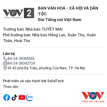
BAN VĂN HOÁ - XÃ HỘI VÀ DÂN
TỘC
Đài Tiếng nói Việt Nam
Trưởng ban: Nhà báo TUYẾT MAI
Phó trưởng ban: Nhà báo Hồng Lan, Xuân Thọ, Xuân
Thân, Hoài Thu
Liên hệ
84-24-39365555
84-24-39342724
41-43 phố Bà Triệu, phường Cửa Nam, TP. Hà Nội
Phát triển và vận hành bởi SolidTech
Mạng xã hội
Theo dõi: