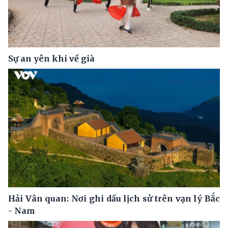
Sự an yên khi về già
Hải Vân quan: Nơi ghi dấu lịch sử trên vạn lý Bắc
- Nam