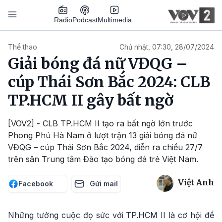
Nhảy đến nội dung
Podcast
Radio
Multimedia
Main navigation
Thể thao
Chủ nhật, 07:30, 28/07/2024
Giải bóng đá nữ VĐQG –
cúp Thái Sơn Bắc 2024: CLB
TP.HCM II gây bất ngờ
[VOV2] - CLB TP.HCM II tạo ra bất ngờ lớn trước
Phong Phú Hà Nam ở lượt trận 13 giải bóng đá nữ
VĐQG – cúp Thái Sơn Bắc 2024, diễn ra chiều 27/7
trên sân Trung tâm Đào tạo bóng đá trẻ Việt Nam.
Việt Anh
Facebook
Gửi mail
Những tưởng cuộc đọ sức với TP.HCM II là cơ hội để