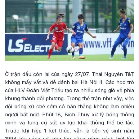
Ở trận đấu còn lại của ngày 27/07, Thái Nguyên T&T
không mấy vất vả để đánh bại Hà Nội II. Các học trò
của HLV Đoàn Việt Triều tạo ra nhiều sóng gió về phía
khung thành đối phương. Trong thế trận như vậy, việc
đội bóng xứ chè sớm có bàn thắng không làm nhiều
người bất ngờ. Phút 18, Bích Thùy xử lý bóng thông
minh và tung cú sút uy lực khai thông thế bế tắc.
Trước khi hiệp 1 kết thúc, vẫn là tiền vệ sinh năm
1994 tỏa sáng với pha lập công nâng cách biệt lên