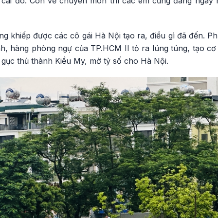
 cái đó. Còn về chuyên môn thì các em cũng đang ngày m
ng khiếp được các cô gái Hà Nội tạo ra, điều gì đã đến. Ph
h, hàng phòng ngự của TP.HCM II tỏ ra lúng túng, tạo cơ
 gục thủ thành Kiều My, mở tỷ số cho Hà Nội.