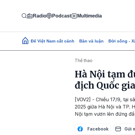
Nhảy đến nội dung
Radio
Podcast
Multimedia
Main navigation
Để Việt Nam cất cánh
Bàn và luận
Đời sống - X
Thể thao
Hà Nội tạm đ
địch Quốc gi
[VOV2] - Chiều 17/9, tại 
2025 giữa Hà Nội và TP. H
Nội tạm vươn lên đứng đầ
Facebook
Gửi 