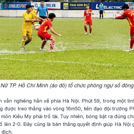
Nữ TP. Hồ Chí Minh (áo đỏ) tổ chức phòng ngự số đông
ận vẫn nghiêng hẳn về phía Hà Nội. Phút 59, trong một tì
ng được treo thẳng vào vòng 16m50, tiền đạo đội trưởng 
môn Kiều My phải trổ tài. Tuy nhiên, bóng bật ra đúng ch
ố lên 2-0. Đây cũng là bàn thắng quyết định giúp Hà Nội g
 địch.