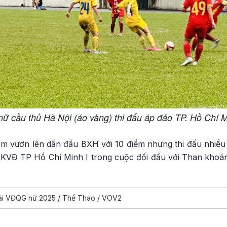
ữ cầu thủ Hà Nội (áo vàng) thi đấu áp đảo TP. Hồ Chí M
ạm vươn lên dẫn đầu BXH với 10 điểm nhưng thi đấu nhiều 
ĐKVĐ TP Hồ Chí Minh I trong cuộc đối đầu với Than khoá
 Giải VĐQG nữ 2025 / Thể Thao / VOV2