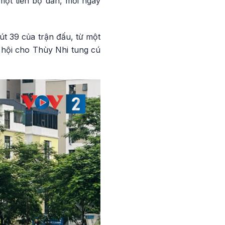
ột tiến bộ dần, mỗi ngày
út 39 của trận đấu, từ một
 hội cho Thùy Nhi tung cú