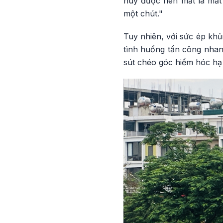
huy được nên mất là mất
một chút."
Tuy nhiên, với sức ép khủ
tình huống tấn công nhan
sút chéo góc hiểm hóc hạ