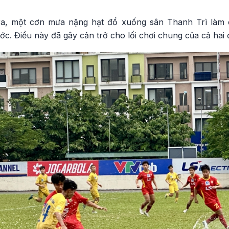
 ra, một cơn mưa nặng hạt đổ xuống sân Thanh Trì làm
c. Điều này đã gây cản trở cho lối chơi chung của cả hai đ