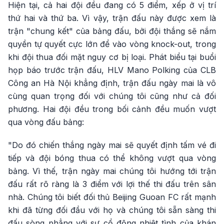
Hiện tại, cả hai đội đều đang có 5 điểm, xếp ở vị trí
thứ hai và thứ ba. Vì vậy, trận đấu này được xem là
trận "chung kết" của bảng đấu, bởi đội thắng sẽ nắm
quyền tự quyết cực lớn để vào vòng knock-out, trong
khi đội thua đối mặt nguy cơ bị loại. Phát biểu tại buổi
họp báo trước trận đấu, HLV Mano Polking của CLB
Công an Hà Nội khẳng định, trận đấu ngày mai là vô
cùng quan trọng đối với chúng tôi cũng như cả đối
phương. Hai đội đều trong bối cảnh đều muốn vượt
qua vòng đấu bảng:
"Do đó chiến thắng ngày mai sẽ quyết định tấm vé đi
tiếp và đội bóng thua có thể không vượt qua vòng
bảng. Vì thế, trận ngày mai chúng tôi hướng tới trận
đấu rất rõ ràng là 3 điểm với lợi thế thi đấu trên sân
nhà. Chúng tôi biết đối thủ Beijing Guoan FC rất mạnh
khi đã từng đối đầu với họ và chúng tôi sẵn sàng thi
đấu sòng phẳng với sự cổ động nhiệt tình của khán