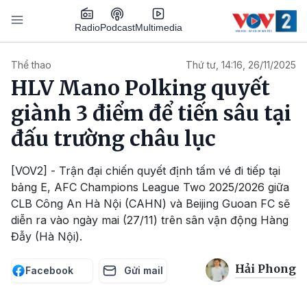
Nhảy đến nội dung
Podcast
Radio
Multimedia
Main navigation
Thể thao
Thứ tư, 14:16, 26/11/2025
HLV Mano Polking quyết
giành 3 điểm để tiến sâu tại
đấu trường châu lục
[VOV2] - Trận đại chiến quyết định tấm vé đi tiếp tại
bảng E, AFC Champions League Two 2025/2026 giữa
CLB Công An Hà Nội (CAHN) và Beijing Guoan FC sẽ
diễn ra vào ngày mai (27/11) trên sân vận động Hàng
Đẫy (Hà Nội).
Hải Phong
Facebook
Gửi mail