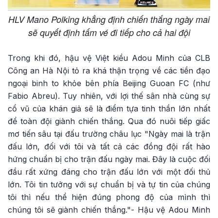
HLV Mano Polking khẳng định chiến thắng ngày mai
sẽ quyết định tấm vé đi tiếp cho cả hai đội
Trong khi đó, hậu vệ Việt kiều Adou Minh của CLB
Công an Hà Nội tỏ ra khá thận trọng về các tiền đạo
ngoại binh to khỏe bên phía Beijing Guoan FC (như
Fabio Abreu). Tuy nhiên, với lợi thế sân nhà cùng sự
cổ vũ của khán giả sẽ là điểm tựa tinh thần lớn nhất
để toàn đội giành chiến thắng. Qua đó nuôi tiếp giấc
mơ tiến sâu tại đấu trường châu lục "Ngày mai là trận
đấu lớn, đối với tôi và tất cả các đồng đội rất hào
hứng chuẩn bị cho trận đấu ngày mai. Đây là cuộc đối
đầu rất xứng đáng cho trận đấu lớn với một đối thủ
lớn. Tôi tin tưởng với sự chuẩn bị và tự tin của chúng
tôi thì nếu thể hiện đúng phong độ của mình thì
chúng tôi sẽ giành chiến thắng."- Hậu vệ Adou Minh