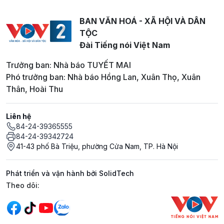
BAN VĂN HOÁ - XÃ HỘI VÀ DÂN
TỘC
Đài Tiếng nói Việt Nam
Trưởng ban: Nhà báo TUYẾT MAI
Phó trưởng ban: Nhà báo Hồng Lan, Xuân Thọ, Xuân
Thân, Hoài Thu
Liên hệ
84-24-39365555
84-24-39342724
41-43 phố Bà Triệu, phường Cửa Nam, TP. Hà Nội
Phát triển và vận hành bởi SolidTech
Mạng xã hội
Theo dõi: