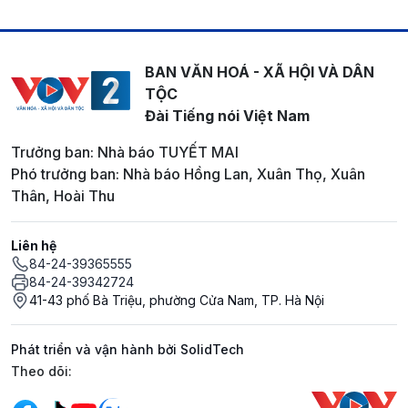
BAN VĂN HOÁ - XÃ HỘI VÀ DÂN
TỘC
Đài Tiếng nói Việt Nam
Trưởng ban: Nhà báo TUYẾT MAI
Phó trưởng ban: Nhà báo Hồng Lan, Xuân Thọ, Xuân
Thân, Hoài Thu
Liên hệ
84-24-39365555
84-24-39342724
41-43 phố Bà Triệu, phường Cửa Nam, TP. Hà Nội
Phát triển và vận hành bởi SolidTech
Mạng xã hội
Theo dõi: