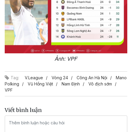
Ảnh: VPF
Tag:
V.League
Vòng 24
Công An Hà Nội
Mano
Polking
Vũ Hồng Việt
Nam Định
Vô địch sớm
VPF
Viết bình luận