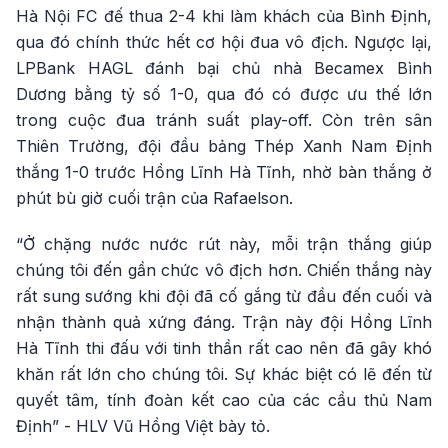
Hà Nội FC đế thua 2-4 khi làm khách của Bình Định,
qua đó chính thức hết cơ hội đua vô địch. Ngược lại,
LPBank HAGL đánh bại chủ nhà Becamex Bình
Dương bằng tỷ số 1-0, qua đó có được ưu thế lớn
trong cuộc đua tránh suất play-off. Còn trên sân
Thiên Trường, đội đầu bảng Thép Xanh Nam Định
thắng 1-0 trước Hồng Lĩnh Hà Tĩnh, nhờ bàn thắng ở
phút bù giờ cuối trận của Rafaelson.
“Ở chặng nước nước rút này, mỗi trận thắng giúp
chúng tôi đến gần chức vô địch hơn. Chiến thắng này
rất sung sướng khi đội đã cố gắng từ đầu đến cuối và
nhận thành quả xứng đáng. Trận này đội Hồng Lĩnh
Hà Tĩnh thi đấu với tinh thần rất cao nên đã gây khó
khăn rất lớn cho chúng tôi. Sự khác biệt có lẽ đến từ
quyết tâm, tính đoàn kết cao của các cầu thủ Nam
Định” - HLV Vũ Hồng Việt bày tỏ.