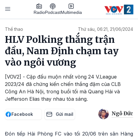
Nhảy đến nội dung
Podcast
Radio
Multimedia
Main navigation
Thể thao
Thứ sáu, 06:21, 21/06/2024
HLV Polking thắng trận
đầu, Nam Định chạm tay
vào ngôi vương
[VOV2] - Cặp đấu muộn nhất vòng 24 V.League
2023/24 đã chứng kiến chiến thắng đậm của CLB
Công An Hà Nội, trong buổi tối mà Quang Hải và
Jefferson Elias thay nhau tỏa sáng.
Ngô Đức
Facebook
Gửi mail
Đón tiếp Hải Phòng FC vào tối 20/06 trên sân Hàng