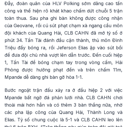
Đẫy, đoàn quân của HLV Polking sớm dâng cao tấn
công và thể hiện rõ khát khao chấm dứt chuỗi 5 trận
toàn thua. Sau pha ghi bàn không được công nhận
của Geovane, rồi cú sút phạt chạm xà ngang cầu môn
đội khách của Quang Hải, CLB CAHN đã mở tỷ số ở
phút 34. Tấn Tài đánh đầu cận thành, thủ môn Đình
Triệu đẩy bóng ra, rồi Jeferson Elias ập vào sút bồi
để đưa đội chủ nhà vượt lên dẫn trước. Đến cuối hiệp
1, Tấn Tài để bóng chạm tay trong vòng cấm, Hải
Phòng được hưởng phạt đền và trên chấm 11m,
Mpande dễ dàng ghi bàn gỡ hòa 1-1.
Bước ngoặt trận đấu xảy ra ở đầu hiệp 2 với việc
Mpande bất ngờ đá phản lưới nhà. CLB CAHN chơi
thoải mái hơn hẳn và có thêm 3 bàn thắng nữa, nhờ
các pha lập công của Quang Hải, Thành Long và
Elias. Tỷ số chung cuộc là 5-1 và CLB CAHN leo lên