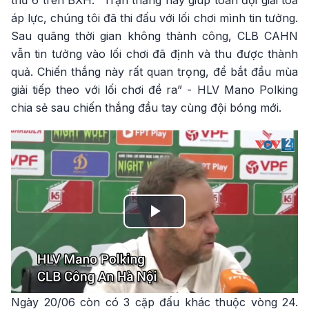
thứ 6 trên BXH. “Trận thắng này giúp toàn đội giải toả
áp lực, chúng tôi đã thi đấu với lối chơi mình tin tưởng.
Sau quãng thời gian không thành công, CLB CAHN
vẫn tin tưởng vào lối chơi đã định và thu được thành
quả. Chiến thắng này rất quan trọng, để bắt đầu mùa
giải tiếp theo với lối chơi đề ra” - HLV Mano Polking
chia sẻ sau chiến thắng đầu tay cùng đội bóng mới.
Play
Video
Ngày 20/06 còn có 3 cặp đấu khác thuộc vòng 24.