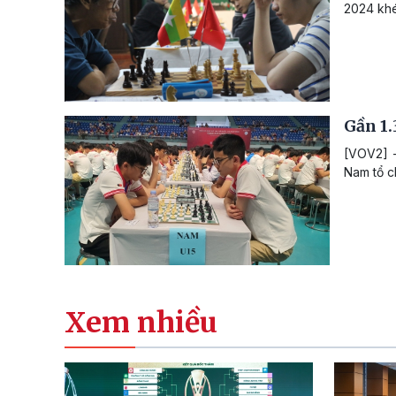
2024 khé
Gần 1.
[VOV2] -
Nam tổ c
Xem nhiều