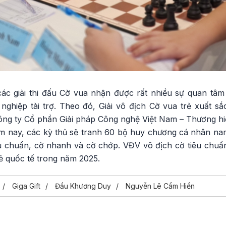
các giải thi đấu Cờ vua nhận được rất nhiều sự quan tâ
ghiệp tài trợ. Theo đó, Giải vô địch Cờ vua trẻ xuất 
 Công ty Cổ phần Giải pháp Công nghệ Việt Nam – Thương h
 năm nay, các kỳ thủ sẽ tranh 60 bộ huy chương cá nhân na
êu chuẩn, cờ nhanh và cờ chớp. VĐV vô địch cờ tiêu chuẩn
rẻ quốc tế trong năm 2025.
Giga Gift
Đầu Khương Duy
Nguyễn Lê Cẩm Hiền