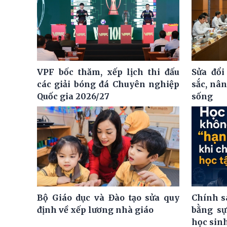
VPF bốc thăm, xếp lịch thi đấu
Sửa đổi
các giải bóng đá Chuyên nghiệp
sắc, nâ
Quốc gia 2026/27
sống
Bộ Giáo dục và Đào tạo sửa quy
Chính s
định về xếp lương nhà giáo
bằng sự
học sin