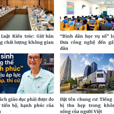
 Luật Kiến trúc: Giữ bản
“Bình dân học vụ số” l
ng chất lượng không gian
Đưa công nghệ đến gầ
dân
ách giáo dục phải được đo
Đặt tên chung cư: Tiếng 
 tiến bộ, hạnh phúc của
bị thu hẹp trong khô
h
sống của người Việt