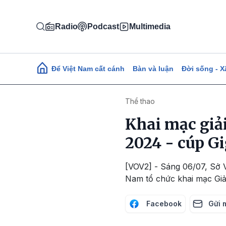
Nhảy đến nội dung
Radio
Podcast
Multimedia
Main navigation
Để Việt Nam cất cánh
Bàn và luận
Đời sống - X
Thể thao
Khai mạc giải
2024 - cúp Gi
[VOV2] - Sáng 06/07, Sở 
Nam tổ chức khai mạc Giải
Facebook
Gửi 