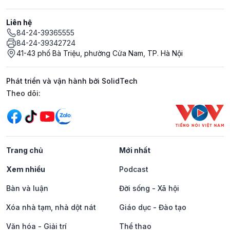
Liên hệ
84-24-39365555
84-24-39342724
41-43 phố Bà Triệu, phường Cửa Nam, TP. Hà Nội
Phát triển và vận hành bởi SolidTech
Mạng xã hội
Theo dõi:
Trang chủ
Mới nhất
Xem nhiều
Podcast
Bàn và luận
Đời sống - Xã hội
Xóa nhà tạm, nhà dột nát
Giáo dục - Đào tạo
Văn hóa - Giải trí
Thể thao