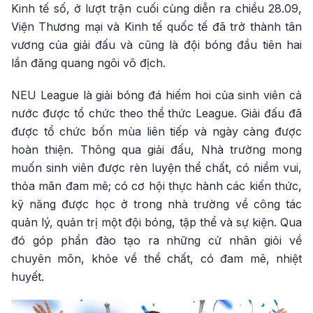
Kinh tế số, ở lượt trận cuối cùng diễn ra chiều 28.09,
Viện Thương mại và Kinh tế quốc tế đã trở thành tân
vương của giải đấu và cũng là đội bóng đầu tiên hai
lần đăng quang ngôi vô địch.
NEU League là giải bóng đá hiếm hoi của sinh viên cả
nước được tổ chức theo thể thức League. Giải đấu đã
được tổ chức bốn mùa liên tiếp và ngày càng được
hoàn thiện. Thông qua giải đấu, Nhà trường mong
muốn sinh viên được rèn luyện thể chất, có niềm vui,
thỏa mãn đam mê; có cơ hội thực hành các kiến thức,
kỹ năng được học ở trong nhà trường về công tác
quản lý, quản trị một đội bóng, tập thể và sự kiện. Qua
đó góp phần đào tạo ra những cử nhân giỏi về
chuyên môn, khỏe về thể chất, có đam mê, nhiệt
huyết.