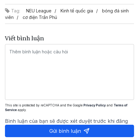
Tag:
NEU League
Kinh tế quốc gia
bóng đá sinh
viên
cơ điện Trần Phú
Viết bình luận
This site is protected by reCAPTCHA and the Google
Privacy Policy
and
Terms of
Service
apply.
Bình luận của bạn sẽ được xét duyệt trước khi đăng
Gửi bình luận