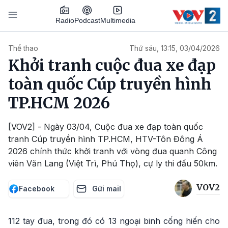
Nhảy đến nội dung
Podcast
Radio
Multimedia
Main navigation
Thể thao
Thứ sáu, 13:15, 03/04/2026
Khởi tranh cuộc đua xe đạp
toàn quốc Cúp truyền hình
TP.HCM 2026
[VOV2] - Ngày 03/04, Cuộc đua xe đạp toàn quốc
tranh Cúp truyền hình TP.HCM, HTV-Tôn Đông Á
2026 chính thức khởi tranh với vòng đua quanh Công
viên Văn Lang (Việt Trì, Phú Thọ), cự ly thi đấu 50km.
VOV2
Facebook
Gửi mail
112 tay đua, trong đó có 13 ngoại binh cống hiến cho