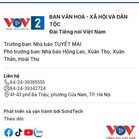
BAN VĂN HOÁ - XÃ HỘI VÀ DÂN
TỘC
Đài Tiếng nói Việt Nam
Trưởng ban: Nhà báo TUYẾT MAI
Phó trưởng ban: Nhà báo Hồng Lan, Xuân Thọ, Xuân
Thân, Hoài Thu
Liên hệ
84-24-39365555
84-24-39342724
41-43 phố Bà Triệu, phường Cửa Nam, TP. Hà Nội
Phát triển và vận hành bởi SolidTech
Mạng xã hội
Theo dõi: