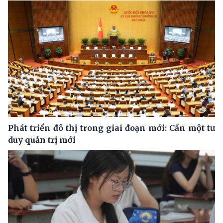
Phát triển đô thị trong giai đoạn mới: Cần một tư
duy quản trị mới