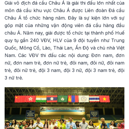
Giải vô địch đá cầu Châu Á là giải thi đấu lớn nhất của
môn đá cầu khu vực Châu Á được Liên đoàn Đá cầu
Châu Á tổ chức hàng năm. Đây là sự kiện lớn với sự
góp mặt của những vận động viên đá cầu hàng đầu
châu Á. Năm nay, giải được tổ chức tại thành phố Huế
quy tụ gần 240 VĐV, HLV của 9 đội tuyển như Trung
Quốc, Mông Cổ, Lào, Thái Lan, Ấn Độ và chủ nhà Việt
Nam. Các VĐV thi đấu các nội dung: Đơn nam, đơn
nữ, đơn nam trẻ, đơn nữ trẻ, đôi nam, đôi nữ, đôi nam
trẻ, đôi nữ trẻ, đội 3 nam, đội 3 nữ, đội 3 nam trẻ, đội
3 nữ trẻ.