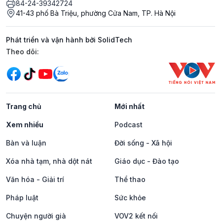
84-24-39342724
41-43 phố Bà Triệu, phường Cửa Nam, TP. Hà Nội
Phát triển và vận hành bởi SolidTech
Mạng xã hội
Theo dõi:
Trang chủ
Mới nhất
Xem nhiều
Podcast
Bàn và luận
Đời sống - Xã hội
Xóa nhà tạm, nhà dột nát
Giáo dục - Đào tạo
Văn hóa - Giải trí
Thể thao
Pháp luật
Sức khỏe
Chuyện người già
VOV2 kết nối