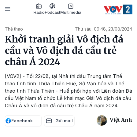
Nhảy đến nội dung
Podcast
Radio
Multimedia
Main navigation
Thể thao
Thứ sáu, 09:48, 23/08/2024
Khởi tranh giải Vô địch đá
cầu và Vô địch đá cầu trẻ
châu Á 2024
[VOV2] - Tối 22/08, tại Nhà thi đấu Trung tâm Thể
thao tỉnh tỉnh Thừa Thiên Huế, Sở Văn hóa và Thể
thao tỉnh Thừa Thiên - Huế phối hợp với Liên đoàn Đá
cầu Việt Nam tổ chức Lễ khai mạc Giải Vô địch đá cầu
Châu Á và vô địch đá cầu trẻ Châu Á năm 2024.
Việt Anh
Facebook
Gửi mail