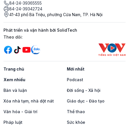
84-24-39365555
84-24-39342724
41-43 phố Bà Triệu, phường Cửa Nam, TP. Hà Nội
Phát triển và vận hành bởi SolidTech
Mạng xã hội
Theo dõi:
Trang chủ
Mới nhất
Xem nhiều
Podcast
Bàn và luận
Đời sống - Xã hội
Xóa nhà tạm, nhà dột nát
Giáo dục - Đào tạo
Văn hóa - Giải trí
Thể thao
Pháp luật
Sức khỏe