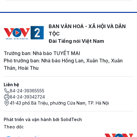
BAN VĂN HOÁ - XÃ HỘI VÀ DÂN
TỘC
Đài Tiếng nói Việt Nam
Trưởng ban: Nhà báo TUYẾT MAI
Phó trưởng ban: Nhà báo Hồng Lan, Xuân Thọ, Xuân
Thân, Hoài Thu
Liên hệ
84-24-39365555
84-24-39342724
41-43 phố Bà Triệu, phường Cửa Nam, TP. Hà Nội
Phát triển và vận hành bởi SolidTech
Mạng xã hội
Theo dõi: