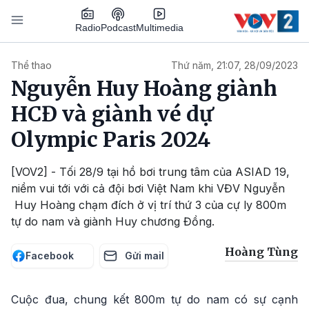
Nhảy đến nội dung
Podcast
Radio
Multimedia
Main navigation
Thể thao
Thứ năm, 21:07, 28/09/2023
Nguyễn Huy Hoàng giành
HCĐ và giành vé dự
Olympic Paris 2024
[VOV2] - Tối 28/9 tại hồ bơi trung tâm của ASIAD 19,
niềm vui tới với cả đội bơi Việt Nam khi VĐV Nguyễn
Huy Hoàng chạm đích ở vị trí thứ 3 của cự ly 800m
tự do nam và giành Huy chương Đồng.
Hoàng Tùng
Facebook
Gửi mail
Cuộc đua, chung kết 800m tự do nam có sự cạnh