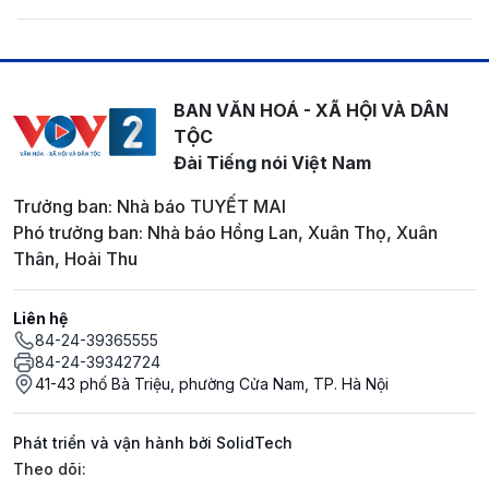
BAN VĂN HOÁ - XÃ HỘI VÀ DÂN
TỘC
Đài Tiếng nói Việt Nam
Trưởng ban: Nhà báo TUYẾT MAI
Phó trưởng ban: Nhà báo Hồng Lan, Xuân Thọ, Xuân
Thân, Hoài Thu
Liên hệ
84-24-39365555
84-24-39342724
41-43 phố Bà Triệu, phường Cửa Nam, TP. Hà Nội
Phát triển và vận hành bởi SolidTech
Mạng xã hội
Theo dõi: