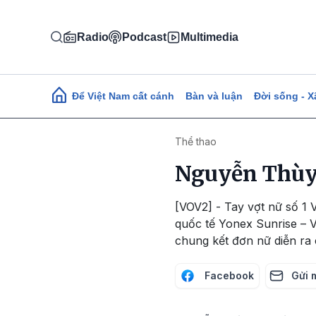
Nhảy đến nội dung
Radio
Podcast
Multimedia
Main navigation
Để Việt Nam cất cánh
Bàn và luận
Đời sống - X
Thể thao
Nguyễn Thùy 
[VOV2] - Tay vợt nữ số 1 
quốc tế Yonex Sunrise – V
chung kết đơn nữ diễn ra 
Facebook
Gửi 