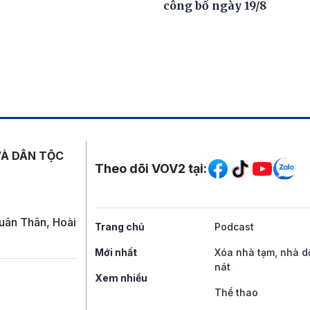
công bố ngày 19/8
Mạng xã hội
VÀ DÂN TỘC
Theo dõi VOV2 tại:
uân Thân, Hoài
Trang chủ
Podcast
Mới nhất
Xóa nhà tạm, nhà d
nát
Xem nhiều
Thể thao