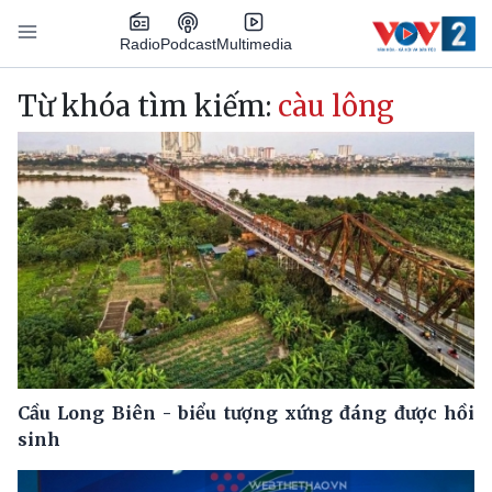
Nhảy đến nội dung
Podcast
Radio
Multimedia
Main navigation
Từ khóa tìm kiếm:
càu lông
Cầu Long Biên - biểu tượng xứng đáng được hồi
sinh