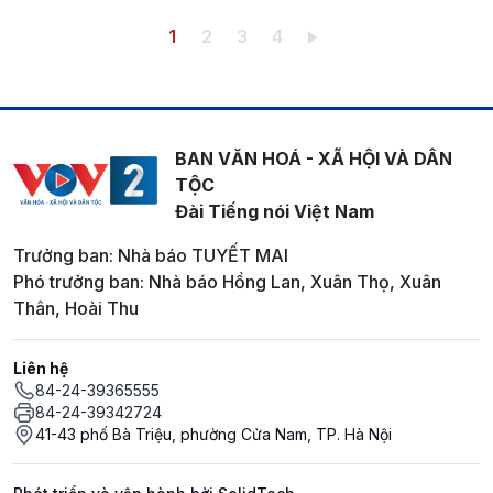
Pagination
Trang hiện thời
Trang
Trang
Trang
1
2
3
4
BAN VĂN HOÁ - XÃ HỘI VÀ DÂN
TỘC
Đài Tiếng nói Việt Nam
Trưởng ban: Nhà báo TUYẾT MAI
Phó trưởng ban: Nhà báo Hồng Lan, Xuân Thọ, Xuân
Thân, Hoài Thu
Liên hệ
84-24-39365555
84-24-39342724
41-43 phố Bà Triệu, phường Cửa Nam, TP. Hà Nội