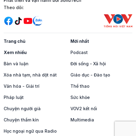
Phát triển và vận hành bởi SolidTech
Mạng xã hội
Theo dõi:
Trang chủ
Mới nhất
Xem nhiều
Podcast
Bàn và luận
Đời sống - Xã hội
Xóa nhà tạm, nhà dột nát
Giáo dục - Đào tạo
Văn hóa - Giải trí
Thể thao
Pháp luật
Sức khỏe
Chuyện người già
VOV2 kết nối
Chuyện thầm kín
Multimedia
Học ngoại ngữ qua Radio