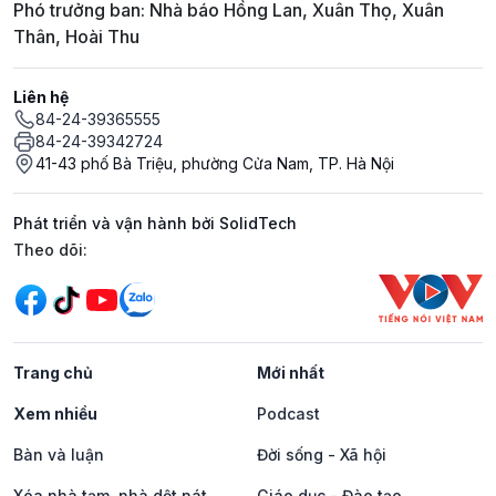
Phó trưởng ban: Nhà báo Hồng Lan, Xuân Thọ, Xuân
Thân, Hoài Thu
Liên hệ
84-24-39365555
84-24-39342724
41-43 phố Bà Triệu, phường Cửa Nam, TP. Hà Nội
Phát triển và vận hành bởi SolidTech
Mạng xã hội
Theo dõi:
Trang chủ
Mới nhất
Xem nhiều
Podcast
Bàn và luận
Đời sống - Xã hội
Xóa nhà tạm, nhà dột nát
Giáo dục - Đào tạo