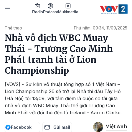
Nhảy đến nội dung
Podcast
Radio
Multimedia
Main navigation
Thể thao
Thứ năm, 09:34, 11/09/2025
Nhà vô địch WBC Muay
Thái - Trương Cao Minh
Phát tranh tài ở Lion
Championship
[VOV2] - Sự kiện võ thuật tổng hợp số 1 Việt Nam –
Lion Championship 26 sẽ trở lại Nhà thi đấu Tây Hồ
(Hà Nội) tối 13/09, với tâm điểm là cuộc so tài giữa
nhà vô địch WBC Muay Thái thế giới Trương Cao
Minh Phát với đối thủ đến từ Ireland - Aaron Clarke.
Việt Anh
Facebook
Gửi mail