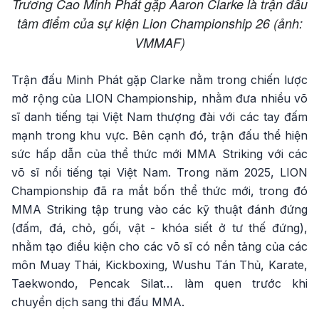
Trương Cao Minh Phát gặp Aaron Clarke là trận đấu
tâm điểm của sự kiện Lion Championship 26 (ảnh:
VMMAF)
Trận đấu Minh Phát gặp Clarke nằm trong chiến lược
mở rộng của LION Championship, nhằm đưa nhiều võ
sĩ danh tiếng tại Việt Nam thượng đài với các tay đấm
mạnh trong khu vực. Bên cạnh đó, trận đấu thể hiện
sức hấp dẫn của thể thức mới MMA Striking với các
võ sĩ nổi tiếng tại Việt Nam. Trong năm 2025, LION
Championship đã ra mắt bốn thể thức mới, trong đó
MMA Striking tập trung vào các kỹ thuật đánh đứng
(đấm, đá, chỏ, gối, vật - khóa siết ở tư thế đứng),
nhằm tạo điều kiện cho các võ sĩ có nền tảng của các
môn Muay Thái, Kickboxing, Wushu Tán Thủ, Karate,
Taekwondo, Pencak Silat… làm quen trước khi
chuyển dịch sang thi đấu MMA.