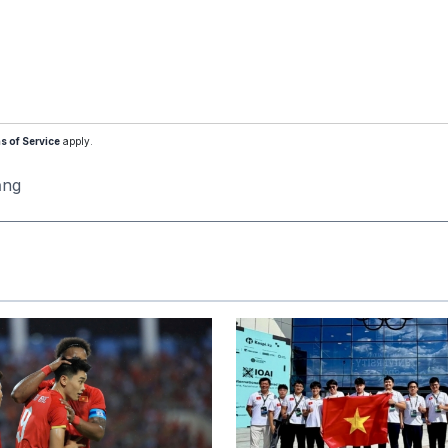
s of Service
apply.
ăng