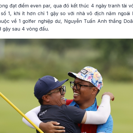
g đạt điểm even par, qua đó kết thúc 4 ngày tranh tài vớ
ị số 1, khi ít hơn chỉ 1 gậy so với nhà vô địch năm ngoá
 thuộc về 1 golfer nghiệp dư, Nguyễn Tuấn Anh thắng Doã
3 gậy sau 4 vòng đấu.