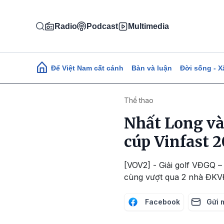
Nhảy đến nội dung
Radio
Podcast
Multimedia
Main navigation
Để Việt Nam cất cánh
Bàn và luận
Đời sống - X
Thể thao
Nhất Long và
cúp Vinfast 
[VOV2] - Giải golf VĐGQ 
cùng vượt qua 2 nhà ĐKVĐ
Facebook
Gửi 