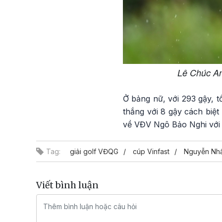
Lê Chúc An
Ở bảng nữ, với 293 gậy, t
thắng với 8 gậy cách biệ
về VĐV Ngô Bảo Nghi với 
Tag:
giải golf VĐQG
cúp Vinfast
Nguyễn Nhấ
Viết bình luận