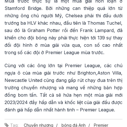
Mùa trước thực sự là một mùa giải hỗn loạn ở
Stamford Bridge. Bởi những can thiệp quá lớn từ
những ông chủ người Mỹ, Chelsea phải thi đấu dưới
trướng ba HLV khác nhau, đầu tiên là Thomas Tuchel,
sau đó là Graham Potter rồi đến Frank Lampard, đã
khiến cho đội bóng này phải thực hiện tới 139 sự thay
đổi đội hình ở mùa giải vừa qua, con số cao nhất
trong số các đội ở Premier League mùa trước.
Cùng với các ông lớn tại Premier League, các chú
ngựa ô của mùa giải trước như Brighton,Aston Villa,
Newcastle United cũng đang gấp rút chạy đua trên thị
trường chuyển nhượng và mang về những bản hợp
đồng bom tấn. Tất cả sẽ hứa hẹn một mùa giải mới
2023/2024 đầy hấp dẫn và khốc liệt của giải đấu được
đánh giá hấp dẫn nhất hành tinh – Premier League.
Tag:
Chuyển nhượng
bóng đá Anh
Premier