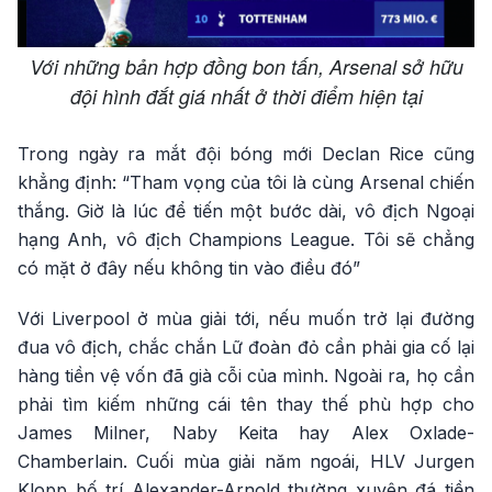
Với những bản hợp đồng bon tấn, Arsenal sở hữu
đội hình đắt giá nhất ở thời điểm hiện tại
Trong ngày ra mắt đội bóng mới Declan Rice cũng
khẳng định: “Tham vọng của tôi là cùng Arsenal chiến
thắng. Giờ là lúc để tiến một bước dài, vô địch Ngoại
hạng Anh, vô địch Champions League. Tôi sẽ chẳng
có mặt ở đây nếu không tin vào điều đó”
Với Liverpool ở mùa giải tới, nếu muốn trở lại đường
đua vô địch, chắc chắn Lữ đoàn đỏ cần phải gia cố lại
hàng tiền vệ vốn đã già cỗi của mình. Ngoài ra, họ cần
phải tìm kiếm những cái tên thay thế phù hợp cho
James Milner, Naby Keita hay Alex Oxlade-
Chamberlain. Cuối mùa giải năm ngoái, HLV Jurgen
Klopp bố trí Alexander-Arnold thường xuyên đá tiền