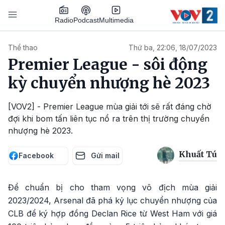
Nhảy đến nội dung
Podcast
Radio
Multimedia
Main navigation
Thể thao
Thứ ba, 22:06, 18/07/2023
Premier League - sôi động
kỳ chuyển nhượng hè 2023
[VOV2] - Premier League mùa giải tới sẽ rất đáng chờ
đợi khi bom tấn liên tục nổ ra trên thị trường chuyển
nhượng hè 2023.
Khuất Tú
Facebook
Gửi mail
Để chuẩn bị cho tham vọng vô địch mùa giải
2023/2024, Arsenal đã phá kỷ lục chuyển nhượng của
CLB để ký hợp đồng Declan Rice từ West Ham với giá