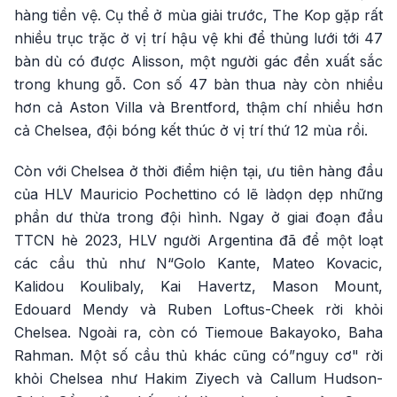
hàng tiền vệ. Cụ thể ở mùa giải trước, The Kop gặp rất
nhiều trục trặc ở vị trí hậu vệ khi để thủng lưới tới 47
bàn dù có được Alisson, một người gác đền xuất sắc
trong khung gỗ. Con số 47 bàn thua này còn nhiều
hơn cả Aston Villa và Brentford, thậm chí nhiều hơn
cả Chelsea, đội bóng kết thúc ở vị trí thứ 12 mùa rồi.
Còn với Chelsea ở thời điểm hiện tại, ưu tiên hàng đầu
của HLV Mauricio Pochettino có lẽ làdọn dẹp những
phần dư thừa trong đội hình. Ngay ở giai đoạn đầu
TTCN hè 2023, HLV người Argentina đã để một loạt
các cầu thủ như N“Golo Kante, Mateo Kovacic,
Kalidou Koulibaly, Kai Havertz, Mason Mount,
Edouard Mendy và Ruben Loftus-Cheek rời khỏi
Chelsea. Ngoài ra, còn có Tiemoue Bakayoko, Baha
Rahman. Một số cầu thủ khác cũng có”nguy cơ" rời
khỏi Chelsea như Hakim Ziyech và Callum Hudson-