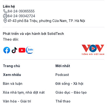
Liên hệ
84-24-39365555
84-24-39342724
41-43 phố Bà Triệu, phường Cửa Nam, TP. Hà Nội
Phát triển và vận hành bởi SolidTech
Mạng xã hội
Theo dõi:
Trang chủ
Mới nhất
Xem nhiều
Podcast
Bàn và luận
Đời sống - Xã hội
Xóa nhà tạm, nhà dột nát
Giáo dục - Đào tạo
Văn hóa - Giải trí
Thể thao