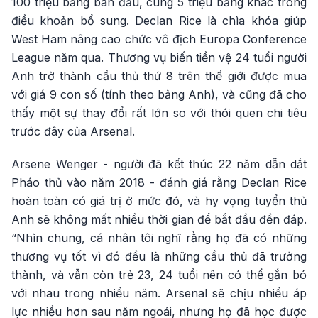
100 triệu bảng ban đầu, cùng 5 triệu bảng khác trong
điều khoản bổ sung. Declan Rice là chìa khóa giúp
West Ham nâng cao chức vô địch Europa Conference
League năm qua. Thương vụ biến tiền vệ 24 tuổi người
Anh trở thành cầu thủ thứ 8 trên thế giới được mua
với giá 9 con số (tính theo bảng Anh), và cũng đã cho
thấy một sự thay đổi rất lớn so với thói quen chi tiêu
trước đây của Arsenal.
Arsene Wenger - người đã kết thúc 22 năm dẫn dắt
Pháo thủ vào năm 2018 - đánh giá rằng Declan Rice
hoàn toàn có giá trị ở mức đó, và hy vọng tuyển thủ
Anh sẽ không mất nhiều thời gian để bắt đầu đền đáp.
“Nhìn chung, cá nhân tôi nghĩ rằng họ đã có những
thương vụ tốt vì đó đều là những cầu thủ đã trưởng
thành, và vẫn còn trẻ 23, 24 tuổi nên có thể gắn bó
với nhau trong nhiều năm. Arsenal sẽ chịu nhiều áp
lực nhiều hơn sau năm ngoái, nhưng họ đã học được