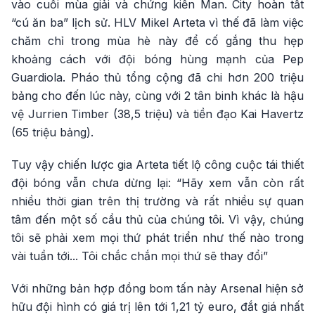
vào cuối mùa giải và chứng kiến Man. City hoàn tất
“cú ăn ba” lịch sử. HLV Mikel Arteta vì thế đã làm việc
chăm chỉ trong mùa hè này để cố gắng thu hẹp
khoảng cách với đội bóng hùng mạnh của Pep
Guardiola. Pháo thủ tổng cộng đã chi hơn 200 triệu
bảng cho đến lúc này, cùng với 2 tân binh khác là hậu
vệ Jurrien Timber (38,5 triệu) và tiền đạo Kai Havertz
(65 triệu bảng).
Tuy vậy chiến lược gia Arteta tiết lộ công cuộc tái thiết
đội bóng vẫn chưa dừng lại: “Hãy xem vẫn còn rất
nhiều thời gian trên thị trường và rất nhiều sự quan
tâm đến một số cầu thủ của chúng tôi. Vì vậy, chúng
tôi sẽ phải xem mọi thứ phát triển như thế nào trong
vài tuần tới... Tôi chắc chắn mọi thứ sẽ thay đổi”
Với những bản hợp đồng bom tấn này Arsenal hiện sở
hữu đội hình có giá trị lên tới 1,21 tỷ euro, đắt giá nhất