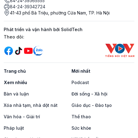
84-24-39365555
84-24-39342724
41-43 phố Bà Triệu, phường Cửa Nam, TP. Hà Nội
Phát triển và vận hành bởi SolidTech
Mạng xã hội
Theo dõi:
Trang chủ
Mới nhất
Xem nhiều
Podcast
Bàn và luận
Đời sống - Xã hội
Xóa nhà tạm, nhà dột nát
Giáo dục - Đào tạo
Văn hóa - Giải trí
Thể thao
Pháp luật
Sức khỏe