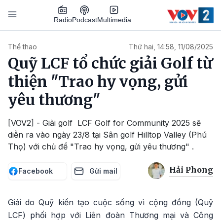
Nhảy đến nội dung
Podcast
Radio
Multimedia
Main navigation
Thể thao
Thứ hai, 14:58, 11/08/2025
Quỹ LCF tổ chức giải Golf từ
thiện "Trao hy vọng, gửi
yêu thương"
[VOV2] - Giải golf LCF Golf for Community 2025 sẽ
diễn ra vào ngày 23/8 tại Sân golf Hilltop Valley (Phú
Thọ) với chủ đề "Trao hy vọng, gửi yêu thương" .
Hải Phong
Facebook
Gửi mail
Giải do Quỹ kiến tạo cuộc sống vì cộng đồng (Quỹ
LCF) phối hợp với Liên đoàn Thương mại và Công