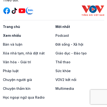
Mạng xã hội
Theo dõi:
Trang chủ
Mới nhất
Xem nhiều
Podcast
Bàn và luận
Đời sống - Xã hội
Xóa nhà tạm, nhà dột nát
Giáo dục - Đào tạo
Văn hóa - Giải trí
Thể thao
Pháp luật
Sức khỏe
Chuyện người già
VOV2 kết nối
Chuyện thầm kín
Multimedia
Học ngoại ngữ qua Radio