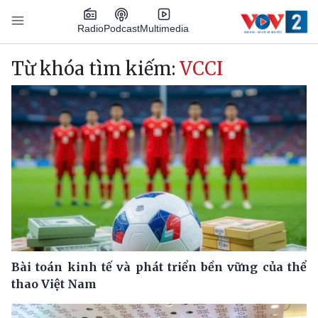
Nhảy đến nội dung
Podcast
Radio
Multimedia
Main navigation
Từ khóa tìm kiếm:
VCCI
Bài toán kinh tế và phát triển bền vững của thể
thao Việt Nam