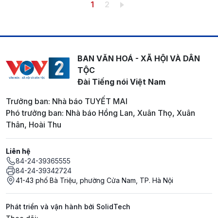
Pagination
Trang hiện thời
Trang
1
2
BAN VĂN HOÁ - XÃ HỘI VÀ DÂN
TỘC
Đài Tiếng nói Việt Nam
Trưởng ban: Nhà báo TUYẾT MAI
Phó trưởng ban: Nhà báo Hồng Lan, Xuân Thọ, Xuân
Thân, Hoài Thu
Liên hệ
84-24-39365555
84-24-39342724
41-43 phố Bà Triệu, phường Cửa Nam, TP. Hà Nội
Phát triển và vận hành bởi SolidTech