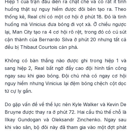
Hiệp 1 của trận đấu diễn ra chặt chẽ và có rất ít tình
huống thật sự nguy hiểm được đôi bên tạo ra. Theo
thống kê, Real chỉ có một cơ hội ở phút 18. Đó là tình
huống mà Vinicius đưa bóng đi vọt xà. Ở chiều ngược
lại, Man City tạo ra 4 cơ hội rõ rệt, trong đó có cú sút
cận thành của Bernardo Silva ở phút 20 nhưng tất cả
đều bị Thibaut Courtois cản phá.
Không có bàn thắng nào được ghi trong hiệp 1 và
sang hiệp 2, Real bất ngờ đẩy cao đội hình tấn công
ngay sau khi giao bóng. Đội chủ nhà có ngay cơ hội
nguy hiểm nhưng Vinicius lại đệm bóng chệch cột dọc
từ cự ly gần.
Do gặp vấn đề về thể lực nên Kyle Walker và Kevin De
Bruyne được thay ra ở phút 72. Hai cầu thủ thế chỗ là
Ilkay Gundogan và Oleksandr Zinchenko. Ngay sau
khi vào sân, bộ đôi này đã tham gia vào một đợt phát