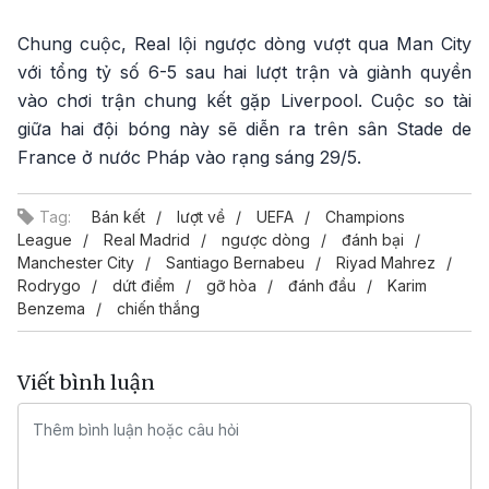
Chung cuộc, Real lội ngược dòng vượt qua Man City
với tổng tỷ số 6-5 sau hai lượt trận và giành quyền
vào chơi trận chung kết gặp Liverpool. Cuộc so tài
giữa hai đội bóng này sẽ diễn ra trên sân Stade de
France ở nước Pháp vào rạng sáng 29/5.
Tag:
Bán kết
lượt về
UEFA
Champions
League
Real Madrid
ngược dòng
đánh bại
Manchester City
Santiago Bernabeu
Riyad Mahrez
Rodrygo
dứt điểm
gỡ hòa
đánh đầu
Karim
Benzema
chiến thắng
Viết bình luận