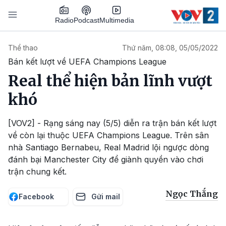
Nhảy đến nội dung
Podcast
Radio
Multimedia
Main navigation
Thể thao
Thứ năm, 08:08, 05/05/2022
Bán kết lượt về UEFA Champions League
Real thể hiện bản lĩnh vượt
khó
[VOV2] - Rạng sáng nay (5/5) diễn ra trận bán kết lượt
về còn lại thuộc UEFA Champions League. Trên sân
nhà Santiago Bernabeu, Real Madrid lội ngược dòng
đánh bại Manchester City để giành quyền vào chơi
trận chung kết.
Ngọc Thắng
Facebook
Gửi mail