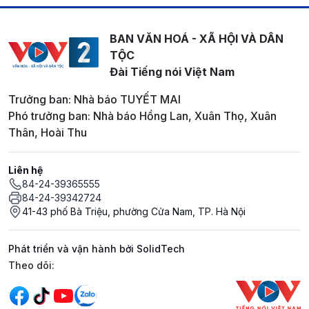
BAN VĂN HOÁ - XÃ HỘI VÀ DÂN
TỘC
Đài Tiếng nói Việt Nam
Trưởng ban: Nhà báo TUYẾT MAI
Phó trưởng ban: Nhà báo Hồng Lan, Xuân Thọ, Xuân
Thân, Hoài Thu
Liên hệ
84-24-39365555
84-24-39342724
41-43 phố Bà Triệu, phường Cửa Nam, TP. Hà Nội
Phát triển và vận hành bởi SolidTech
Mạng xã hội
Theo dõi: