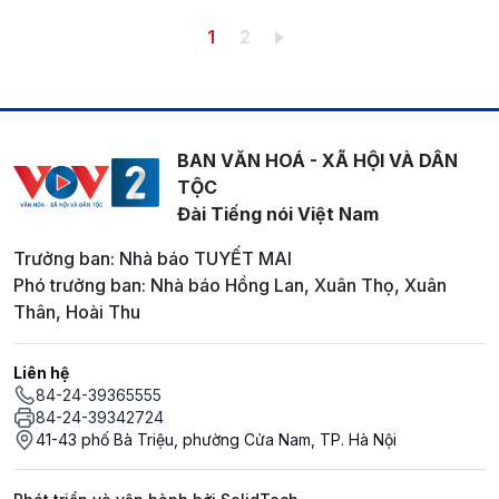
Pagination
Trang hiện thời
Trang
1
2
BAN VĂN HOÁ - XÃ HỘI VÀ DÂN
TỘC
Đài Tiếng nói Việt Nam
Trưởng ban: Nhà báo TUYẾT MAI
Phó trưởng ban: Nhà báo Hồng Lan, Xuân Thọ, Xuân
Thân, Hoài Thu
Liên hệ
84-24-39365555
84-24-39342724
41-43 phố Bà Triệu, phường Cửa Nam, TP. Hà Nội