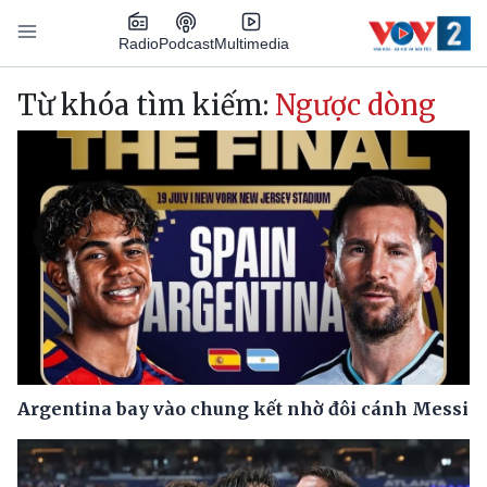
Nhảy đến nội dung
Podcast
Radio
Multimedia
Main navigation
Từ khóa tìm kiếm:
Ngược dòng
Argentina bay vào chung kết nhờ đôi cánh Messi