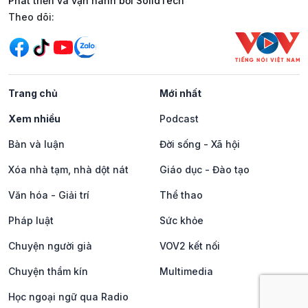
Phát triển và vận hành bởi SolidTech
Mạng xã hội
Theo dõi:
Trang chủ
Mới nhất
Xem nhiều
Podcast
Bàn và luận
Đời sống - Xã hội
Xóa nhà tạm, nhà dột nát
Giáo dục - Đào tạo
Văn hóa - Giải trí
Thể thao
Pháp luật
Sức khỏe
Chuyện người già
VOV2 kết nối
Chuyện thầm kín
Multimedia
Học ngoại ngữ qua Radio