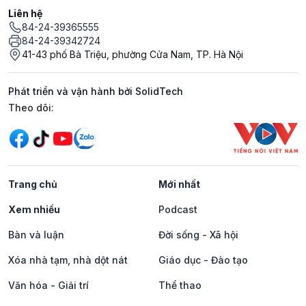
Liên hệ
84-24-39365555
84-24-39342724
41-43 phố Bà Triệu, phường Cửa Nam, TP. Hà Nội
Phát triển và vận hành bởi SolidTech
Mạng xã hội
Theo dõi:
Trang chủ
Mới nhất
Xem nhiều
Podcast
Bàn và luận
Đời sống - Xã hội
Xóa nhà tạm, nhà dột nát
Giáo dục - Đào tạo
Văn hóa - Giải trí
Thể thao