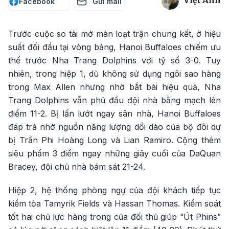
Việt Anh
Facebook
Gửi mail
Trước cuộc so tài mở màn loạt trận chung kết, ở hiệu
suất đối đầu tại vòng bảng, Hanoi Buffaloes chiếm ưu
thế trước Nha Trang Dolphins với tỷ số 3-0. Tuy
nhiên, trong hiệp 1, dù không sử dụng ngôi sao hàng
trong Max Allen nhưng nhờ bắt bài hiệu quả, Nha
Trang Dolphins vẫn phủ đầu đội nhà bằng mạch lên
điểm 11-2. Bị lấn lướt ngay sân nhà, Hanoi Buffaloes
đáp trả nhờ nguồn năng lượng dồi dào của bộ đôi dự
bị Trần Phi Hoàng Long và Lian Ramiro. Cộng thêm
siêu phẩm 3 điểm ngay những giây cuối của DaQuan
Bracey, đội chủ nhà bám sát 21-24.
Hiệp 2, hệ thống phòng ngự của đội khách tiếp tục
kiềm tỏa Tamyrik Fields và Hassan Thomas. Kiểm soát
tốt hai chủ lực hàng trong của đối thủ giúp “Út Phins”