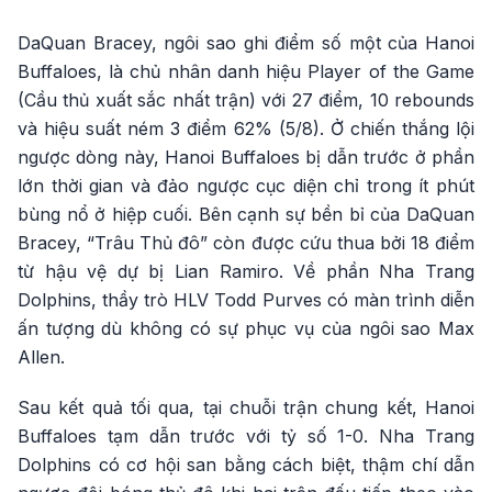
DaQuan Bracey, ngôi sao ghi điểm số một của Hanoi
Buffaloes, là chủ nhân danh hiệu Player of the Game
(Cầu thủ xuất sắc nhất trận) với 27 điểm, 10 rebounds
và hiệu suất ném 3 điểm 62% (5/8). Ở chiến thắng lội
ngược dòng này, Hanoi Buffaloes bị dẫn trước ở phần
lớn thời gian và đảo ngược cục diện chỉ trong ít phút
bùng nổ ở hiệp cuối. Bên cạnh sự bền bỉ của DaQuan
Bracey, “Trâu Thủ đô” còn được cứu thua bởi 18 điểm
từ hậu vệ dự bị Lian Ramiro. Về phần Nha Trang
Dolphins, thầy trò HLV Todd Purves có màn trình diễn
ấn tượng dù không có sự phục vụ của ngôi sao Max
Allen.
Sau kết quả tối qua, tại chuỗi trận chung kết, Hanoi
Buffaloes tạm dẫn trước với tỷ số 1-0. Nha Trang
Dolphins có cơ hội san bằng cách biệt, thậm chí dẫn