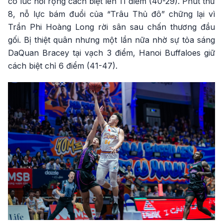
có lúc nới rộng cách biệt lên 11 điểm (40-29). Phút thứ
8, nỗ lực bám đuổi của “Trâu Thủ đô” chững lại vì
Trần Phi Hoàng Long rời sân sau chấn thương đầu
gối. Bị thiệt quân nhưng một lần nữa nhờ sự tỏa sáng
DaQuan Bracey tại vạch 3 điểm, Hanoi Buffaloes giữ
cách biệt chỉ 6 điểm (41-47).