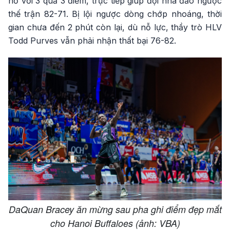
nổ với 3 quả 3 điểm, trực tiếp giúp đội nhà đảo ngược
thế trận 82-71. Bị lội ngược dòng chớp nhoáng, thời
gian chưa đến 2 phút còn lại, dù nỗ lực, thầy trò HLV
Todd Purves vẫn phải nhận thất bại 76-82.
DaQuan Bracey ăn mừng sau pha ghi điểm đẹp mắt
cho Hanoi Buffaloes (ảnh: VBA)