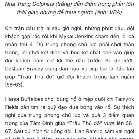
Nha Trang Dolphins (trắng) dẫn điểm trong phần lớn
thời gian nhưng để thua ngược (ảnh: VBA)
Khi trận đấu trở lại sau giờ nghỉ, những phút đầu, đội
khách gặp rắc rối khi Mykal Jenkins chạm đến lỗi cá
nhân thứ 4. Dù trung phong chủ lực phải chơi thận
trọng, lối chơi kết dính và bọc lót chặt chẽ vẫn giúp
đội khách nắm giữ lợi thế dẫn trước. Bị lấn lướt,
DaQuan Bracey cùng dàn hậu vệ tiếp tục là đầu tàu
giúp “Trâu Thủ đô” giữ đội khách trong tầm ngắm
(58-63).
Hanoi Buffaloes chơi bùng nổ ở hiệp cuối khi Tamyrik
Fields dần tìm ra quỹ đạo đưa bóng vào rổ. Sự thích
nghi của trung phong chủ lực và quả 3 điểm quan
trọng của Tâm Đinh giúp “Trâu Thủ đô” vượt lên 68-
67. Sau cú hích từ đồng đội, Lian Ramiro sắm vai ngòi