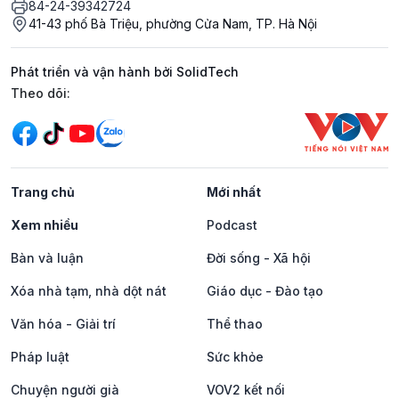
84-24-39342724
41-43 phố Bà Triệu, phường Cửa Nam, TP. Hà Nội
Phát triển và vận hành bởi SolidTech
Mạng xã hội
Theo dõi:
Trang chủ
Mới nhất
Xem nhiều
Podcast
Bàn và luận
Đời sống - Xã hội
Xóa nhà tạm, nhà dột nát
Giáo dục - Đào tạo
Văn hóa - Giải trí
Thể thao
Pháp luật
Sức khỏe
Chuyện người già
VOV2 kết nối