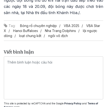
ngược đội bóng thủ đô khi hai trận đấu tiếp theo vào
các ngày 18 và 20.09, đội bóng này được chơi trên
sân nhà, tại Nhà thi đấu tỉnh Khánh Hòa./.
Tag:
Bóng rổ chuyên nghiệp
VBA 2025
VBA Star
X
Hanoi Buffaloes
Nha Trang Dolphins
lội ngược
dòng
loạt chung kết
ngôi vô địch
Viết bình luận
This site is protected by reCAPTCHA and the Google
Privacy Policy
and
Terms of
Service
apply.