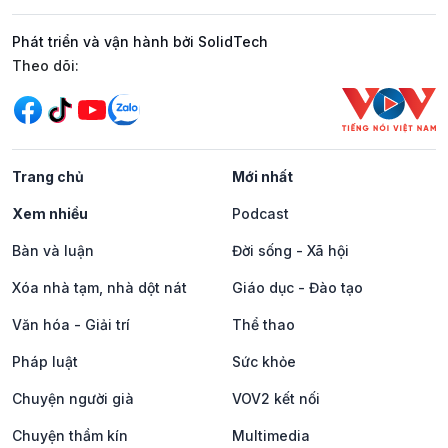
Phát triển và vận hành bởi SolidTech
Mạng xã hội
Theo dõi:
Trang chủ
Mới nhất
Xem nhiều
Podcast
Bàn và luận
Đời sống - Xã hội
Xóa nhà tạm, nhà dột nát
Giáo dục - Đào tạo
Văn hóa - Giải trí
Thể thao
Pháp luật
Sức khỏe
Chuyện người già
VOV2 kết nối
Chuyện thầm kín
Multimedia