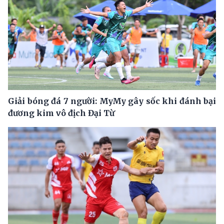
Giải bóng đá 7 người: MyMy gây sốc khi đánh bại
đương kim vô địch Đại Từ