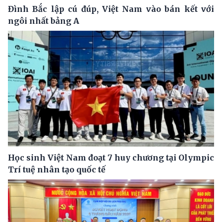
Đình Bắc lập cú đúp, Việt Nam vào bán kết với
ngôi nhất bảng A
Học sinh Việt Nam đoạt 7 huy chương tại Olympic
Trí tuệ nhân tạo quốc tế