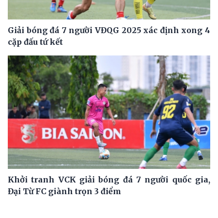
Giải bóng đá 7 người VĐQG 2025 xác định xong 4
cặp đấu tứ kết
Khởi tranh VCK giải bóng đá 7 người quốc gia,
Đại Từ FC giành trọn 3 điểm