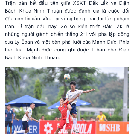
Trận bán kết đầu tiên giữa XSKT Đắk Lắk và Điện
Bách Khoa Ninh Thuận được đánh giá là cuộc đối
đầu cân tài cân sức. Tại vòng bảng, hai đội từng chạm
trán. Ở trận đấu này, Xổ số kiến thiết Đắk Lắk là
những người giành chiến thắng 2-1 với pha lập công
của Ly Êban và một bàn phải lưới của Mạnh Đức. Phía
bên kia, Mạnh Đức cũng ghi được 1 bàn cho Điện
Bách Khoa Ninh Thuận.