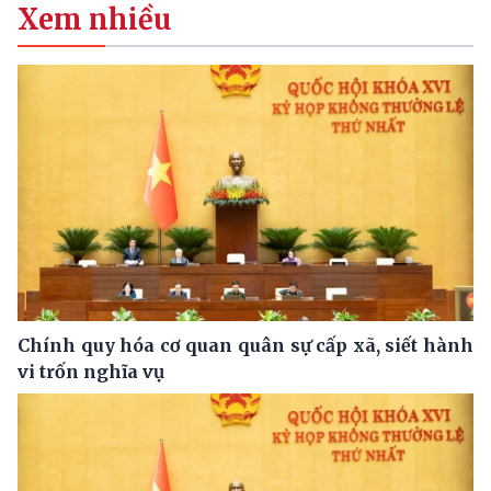
Xem nhiều
Chính quy hóa cơ quan quân sự cấp xã, siết hành
vi trốn nghĩa vụ