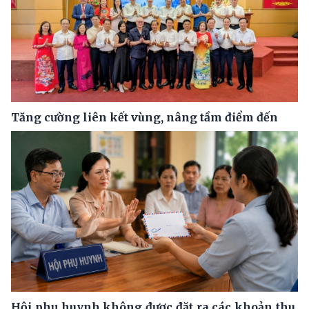
Tăng cường liên kết vùng, nâng tầm điểm đến
Hội phụ huynh không được đặt ra các khoản thu,