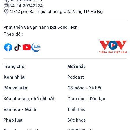
84-24-39342724
41-43 phố Bà Triệu, phường Cửa Nam, TP. Hà Nội
Phát triển và vận hành bởi SolidTech
Mạng xã hội
Theo dõi:
Trang chủ
Mới nhất
Xem nhiều
Podcast
Bàn và luận
Đời sống - Xã hội
Xóa nhà tạm, nhà dột nát
Giáo dục - Đào tạo
Văn hóa - Giải trí
Thể thao
Pháp luật
Sức khỏe