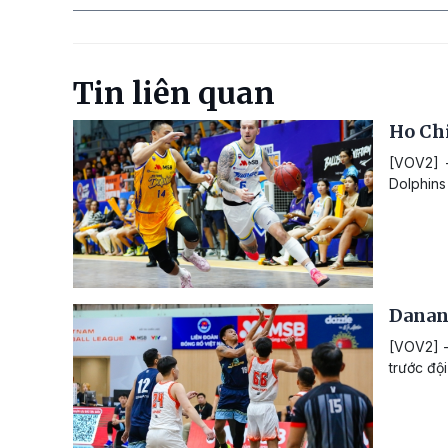
Tin liên quan
Ho Chi
[VOV2] -
Dolphins
Danan
[VOV2] -
trước độ