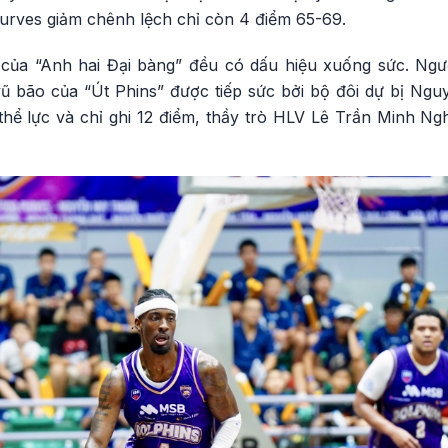
Purves giảm chênh lệch chỉ còn 4 điểm 65-69.
 của “Anh hai Đại bàng” đều có dấu hiệu xuống sức. Ngư
vũ bão của “Út Phins” được tiếp sức bởi bộ đôi dự bị N
thể lực và chỉ ghi 12 điểm, thầy trò HLV Lê Trần Minh Ng