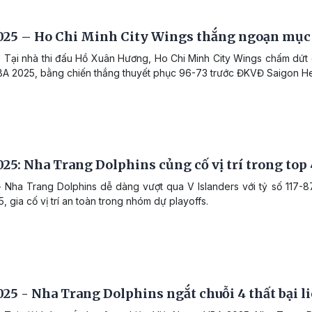
025 – Ho Chi Minh City Wings thắng ngoạn mục
 Tại nhà thi đấu Hồ Xuân Hương, Ho Chi Minh City Wings chấm dứt ch
A 2025, bằng chiến thắng thuyết phục 96-73 trước ĐKVĐ Saigon He
25: Nha Trang Dolphins củng cố vị trí trong top
 Nha Trang Dolphins dễ dàng vượt qua V Islanders với tỷ số 117-
 gia cố vị trí an toàn trong nhóm dự playoffs.
25 - Nha Trang Dolphins ngắt chuỗi 4 thất bại li