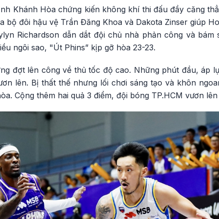
tỉnh Khánh Hòa chứng kiến không khí thi đấu đầy căng thẳ
a bộ đôi hậu vệ Trần Đăng Khoa và Dakota Zinser giúp Ho
Jaylyn Richardson dẫn dắt đội chủ nhà phản công và bám
iều ngôi sao, "Út Phins” kịp gỡ hòa 23-23.
hững đợt lên công về thủ tốc độ cao. Những phút đầu, áp 
ươn lên. Bị thất thế nhưng lối chơi sáng tạo và khôn ngo
hòa. Cộng thêm hai quả 3 điểm, đội bóng TP.HCM vươn lên