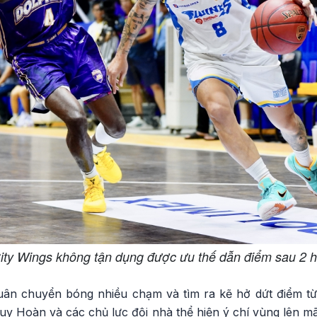
ity Wings không tận dụng được ưu thế dẫn điểm sau 2 h
luân chuyển bóng nhiều chạm và tìm ra kẽ hở dứt điểm t
 Huy Hoàn và các chủ lực đội nhà thể hiện ý chí vùng lên mã