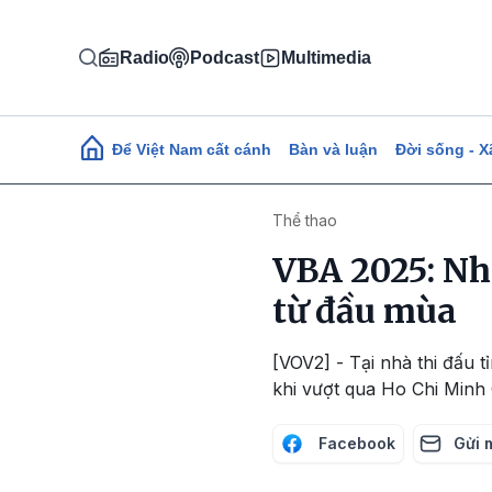
Nhảy đến nội dung
Radio
Podcast
Multimedia
Main navigation
Để Việt Nam cất cánh
Bàn và luận
Đời sống - X
Thể thao
VBA 2025: Nh
từ đầu mùa
[VOV2] - Tại nhà thi đấu 
khi vượt qua Ho Chi Minh C
Facebook
Gửi 