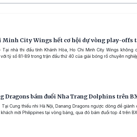
 Minh City Wings hết cơ hội dự vòng play-offs t
 Tại nhà thi đấu tỉnh Khánh Hòa, Ho Chi Minh City Wings không cò
 với tỷ số 81-89 trong trận đấu thứ 40 của giải bóng rổ chuyên nghi
g Dragons bám đuổi Nha Trang Dolphins trên B
 Tại Cung thiếu nhi Hà Nội, Danang Dragons ngược dòng để giành ch
i khách mời Philippines tại vòng bảng, qua đó bám đuổi top 4 trên B