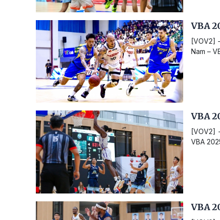
VBA 2
[VOV2] -
Nam – VB
VBA 20
[VOV2] -
VBA 2025,
VBA 20