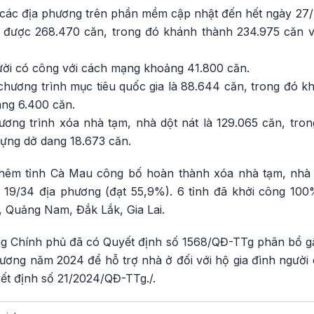
 các địa phương trên phần mềm cập nhật đến hết ngày 27/
t được 268.470 căn, trong đó
khánh thành 234.975 căn
v
gười có công với cách mạng khoảng 41.800 căn.
chương trình mục tiêu quốc gia là 88.644 căn, trong đó k
ang 6.400 căn.
ơng trình xóa nhà tạm, nhà dột nát là 129.065 căn, tro
dựng dở dang 18.673 căn.
thêm tỉnh Cà Mau công bố hoàn thành xóa nhà tạm, nhà d
à 19/34
địa phương (đạt 55,9%). 6 tỉnh
đã khởi công 100
, Quảng Nam, Đắk Lắk, Gia Lai.
g Chính phủ đã có Quyết định số 1568/QĐ-TTg phân bổ gầ
 ương năm 2024 để hỗ trợ nhà ở đối với hộ gia đình người
yết định số 21/2024/QĐ-TTg./.