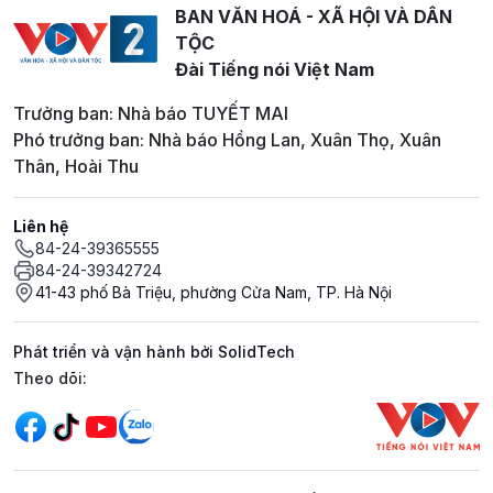
BAN VĂN HOÁ - XÃ HỘI VÀ DÂN
TỘC
Đài Tiếng nói Việt Nam
Trưởng ban: Nhà báo TUYẾT MAI
Phó trưởng ban: Nhà báo Hồng Lan, Xuân Thọ, Xuân
Thân, Hoài Thu
Liên hệ
84-24-39365555
84-24-39342724
41-43 phố Bà Triệu, phường Cửa Nam, TP. Hà Nội
Phát triển và vận hành bởi SolidTech
Mạng xã hội
Theo dõi: