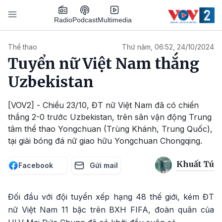
Nhảy đến nội dung
Podcast
Radio
Multimedia
Main navigation
Thể thao
Thứ năm, 06:52, 24/10/2024
Tuyển nữ Việt Nam thắng
Uzbekistan
[VOV2] - Chiều 23/10, ĐT nữ Việt Nam đã có chiến
thắng 2-0 trước Uzbekistan, trên sân vận động Trung
tâm thể thao Yongchuan (Trùng Khánh, Trung Quốc),
tại giải bóng đá nữ giao hữu Yongchuan Chongqing.
Khuất Tú
Facebook
Gửi mail
Đối đầu với đội tuyển xếp hạng 48 thế giới, kém ĐT
nữ Việt Nam 11 bậc trên BXH FIFA, đoàn quân của