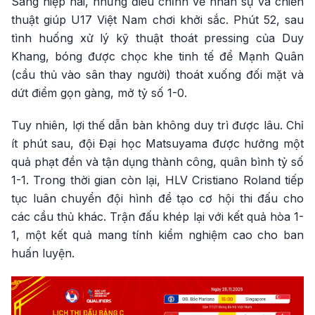
Sang hiệp hai, những điều chỉnh về nhân sự và chiến
thuật giúp U17 Việt Nam chơi khởi sắc. Phút 52, sau
tình huống xử lý kỹ thuật thoát pressing của Duy
Khang, bóng được chọc khe tinh tế để Mạnh Quân
(cầu thủ vào sân thay người) thoát xuống đối mặt và
dứt điểm gọn gàng, mở tỷ số 1-0.
Tuy nhiên, lợi thế dẫn bàn không duy trì được lâu. Chỉ
ít phút sau, đội Đại học Matsuyama được hưởng một
quả phạt đền và tận dụng thành công, quân bình tỷ số
1-1. Trong thời gian còn lại, HLV Cristiano Roland tiếp
tục luân chuyển đội hình để tạo cơ hội thi đấu cho
các cầu thủ khác. Trận đấu khép lại với kết quả hòa 1-
1, một kết quả mang tính kiểm nghiệm cao cho ban
huấn luyện.