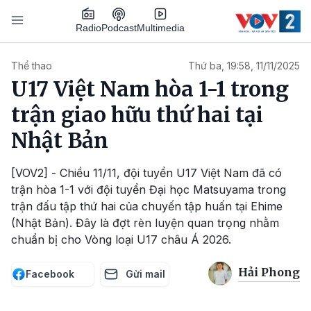
Nhảy đến nội dung
Podcast
Radio
Multimedia
Main navigation
Thể thao
Thứ ba, 19:58, 11/11/2025
U17 Việt Nam hòa 1-1 trong
trận giao hữu thứ hai tại
Nhật Bản
[VOV2] - Chiều 11/11, đội tuyển U17 Việt Nam đã có
trận hòa 1-1 với đội tuyển Đại học Matsuyama trong
trận đấu tập thứ hai của chuyến tập huấn tại Ehime
(Nhật Bản). Đây là đợt rèn luyện quan trọng nhằm
chuẩn bị cho Vòng loại U17 châu Á 2026.
Hải Phong
Facebook
Gửi mail