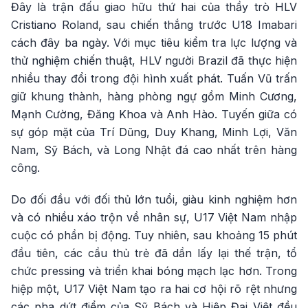
Đây là trận đấu giao hữu thứ hai của thầy trò HLV
Cristiano Roland, sau chiến thắng trước U18 Imabari
cách đây ba ngày. Với mục tiêu kiểm tra lực lượng và
thử nghiệm chiến thuật, HLV người Brazil đã thực hiện
nhiều thay đổi trong đội hình xuất phát. Tuấn Vũ trấn
giữ khung thành, hàng phòng ngự gồm Minh Cương,
Mạnh Cường, Đăng Khoa và Anh Hào. Tuyến giữa có
sự góp mặt của Trí Dũng, Duy Khang, Minh Lợi, Văn
Nam, Sỹ Bách, và Long Nhật đá cao nhất trên hàng
công.
Do đối đầu với đối thủ lớn tuổi, giàu kinh nghiệm hơn
và có nhiều xáo trộn về nhân sự, U17 Việt Nam nhập
cuộc có phần bị động. Tuy nhiên, sau khoảng 15 phút
đầu tiên, các cầu thủ trẻ đã dần lấy lại thế trận, tổ
chức pressing và triển khai bóng mạch lạc hơn. Trong
hiệp một, U17 Việt Nam tạo ra hai cơ hội rõ rệt nhưng
các pha dứt điểm của Sỹ Bách và Hiệp Đại Việt đều