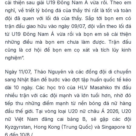
cải thiện sau giải U19 Đông Nam Á vừa rồi. Theo em
nghĩ, về triết lý bóng đá của thầy thì rất là tốt và toàn
đội đã quen với lối đá của thầy. Sắp tới bọn em có
trận đấu giao hữu vào ngày 09/07, đội vẫn theo lối đá
từ U19 Đông Nam Á vừa rồi và bọn em sẽ cải thiện
những điều mà bọn em chưa làm được. Trận đấu
cũng là cơ hội để bọn em cọ xát và tích lũy kinh
nghiệm”.
Ngày 11/07, Thảo Nguyên và các đồng đội di chuyển
sang Nhật Bản để bước vào đợt tập huấn quốc tế kéo
dài 10 ngày. Các học trò của HLV Masahiko thi đấu
nhiều trận với các đội mạnh và lớn tuổi hơn, nhờ đó
tiếp thu những điểm mạnh từ nền bóng đá nữ hàng
đầu thế giới. Tại vòng loại U20 nữ châu Á 2026, U20
nữ Việt Nam đăng cai bảng B, sẽ gặp các đội
Kyzgyrstan, Hong Kong (Trung Quốc) và Singapore từ
6 đến 10/8./.