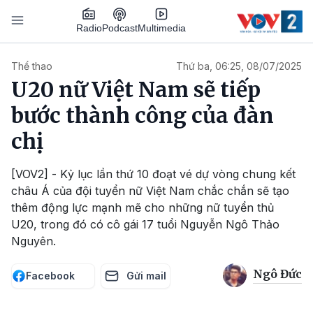
Nhảy đến nội dung
Podcast
Radio
Multimedia
Main navigation
Thể thao
Thứ ba, 06:25, 08/07/2025
U20 nữ Việt Nam sẽ tiếp
bước thành công của đàn
chị
[VOV2] - Kỷ lục lần thứ 10 đoạt vé dự vòng chung kết
châu Á của đội tuyển nữ Việt Nam chắc chắn sẽ tạo
thêm động lực mạnh mẽ cho những nữ tuyển thủ
U20, trong đó có cô gái 17 tuổi Nguyễn Ngô Thảo
Nguyên.
Ngô Đức
Facebook
Gửi mail