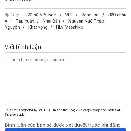
Tag:
U20 nữ Việt Nam
VFF
Vòng loại
U20 châu
Á
Tập huấn
Nhật Bản
Nguyễn Ngô Thảo
Nguyên
Khát vọng
HLV Masahiko
Viết bình luận
This site is protected by reCAPTCHA and the Google
Privacy Policy
and
Terms of
Service
apply.
Bình luận của bạn sẽ được xét duyệt trước khi đăng