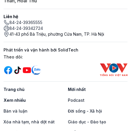
Thân, Hoài Thu
Liên hệ
84-24-39365555
84-24-39342724
41-43 phố Bà Triệu, phường Cửa Nam, TP. Hà Nội
Phát triển và vận hành bởi SolidTech
Mạng xã hội
Theo dõi:
Trang chủ
Mới nhất
Xem nhiều
Podcast
Bàn và luận
Đời sống - Xã hội
Xóa nhà tạm, nhà dột nát
Giáo dục - Đào tạo