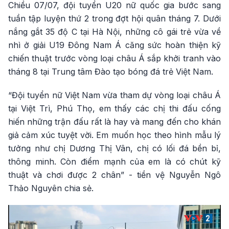
Chiều 07/07, đội tuyển U20 nữ quốc gia bước sang
tuần tập luyện thứ 2 trong đợt hội quân tháng 7. Dưới
nắng gắt 35 độ C tại Hà Nội, những cô gái trẻ vừa về
nhì ở giải U19 Đông Nam Á căng sức hoàn thiện kỹ
chiến thuật trước vòng loại châu Á sắp khởi tranh vào
tháng 8 tại Trung tâm Đào tạo bóng đá trẻ Việt Nam.
“Đội tuyển nữ Việt Nam vừa tham dự vòng loại châu Á
tại Việt Trì, Phú Thọ, em thấy các chị thi đấu cống
hiến những trận đấu rất là hay và mang đến cho khán
giả cảm xúc tuyệt vời. Em muốn học theo hình mẫu lý
tưởng như chị Dương Thị Vân, chị có lối đá bền bỉ,
thông minh. Còn điểm mạnh của em là có chút kỹ
thuật và chơi được 2 chân” - tiền vệ Nguyễn Ngô
Thảo Nguyên chia sẻ.