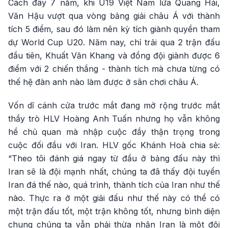
Cách đây 7 năm, khi U19 Việt Nam lứa Quang Hải,
Văn Hậu vượt qua vòng bảng giải châu Á với thành
tích 5 điểm, sau đó làm nên kỳ tích giành quyền tham
dự World Cup U20. Năm nay, chỉ trải qua 2 trận đấu
đầu tiên, Khuất Văn Khang và đồng đội giành được 6
điểm với 2 chiến thắng - thành tích mà chưa từng có
thế hệ đàn anh nào làm được ở sân chơi châu Á.
Vốn dĩ cánh cửa trước mắt đang mở rộng trước mắt
thầy trò HLV Hoàng Anh Tuấn nhưng họ vẫn không
hề chủ quan mà nhập cuộc đầy thận trọng trong
cuộc đối đầu với Iran. HLV gốc Khánh Hoà chia sẻ:
“Theo tôi đánh giá ngay từ đầu ở bảng đấu này thì
Iran sẽ là đội mạnh nhất, chúng ta đã thấy đội tuyển
Iran đá thế nào, quá trình, thành tích của Iran như thế
nào. Thực ra ở một giải đấu như thế này có thể có
một trận đấu tốt, một trận không tốt, nhưng bình diện
chung chúng ta vẫn phải thừa nhận Iran là một đội