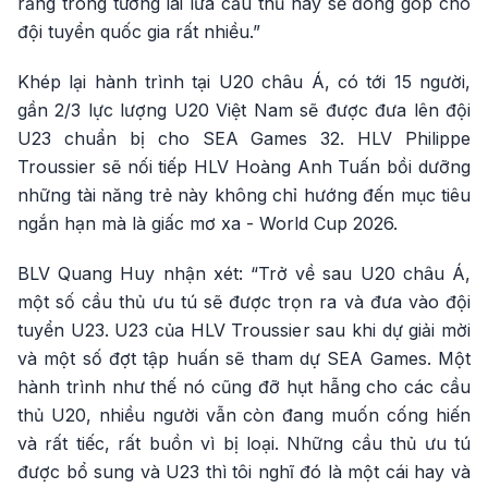
rằng trong tương lai lứa cầu thủ này sẽ đóng góp cho
đội tuyển quốc gia rất nhiều.”
Khép lại hành trình tại U20 châu Á, có tới 15 người,
gần 2/3 lực lượng U20 Việt Nam sẽ được đưa lên đội
U23 chuẩn bị cho SEA Games 32. HLV Philippe
Troussier sẽ nối tiếp HLV Hoàng Anh Tuấn bồi dưỡng
những tài năng trẻ này không chỉ hướng đến mục tiêu
ngắn hạn mà là giấc mơ xa - World Cup 2026.
BLV Quang Huy nhận xét: “Trở về sau U20 châu Á,
một số cầu thủ ưu tú sẽ được trọn ra và đưa vào đội
tuyển U23. U23 của HLV Troussier sau khi dự giải mời
và một số đợt tập huấn sẽ tham dự SEA Games. Một
hành trình như thế nó cũng đỡ hụt hẫng cho các cầu
thủ U20, nhiều người vẫn còn đang muốn cống hiến
và rất tiếc, rất buồn vì bị loại. Những cầu thủ ưu tú
được bổ sung và U23 thì tôi nghĩ đó là một cái hay và