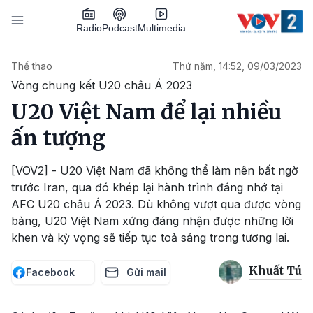
Nhảy đến nội dung
Podcast
Radio
Multimedia
Main navigation
Thể thao
Thứ năm, 14:52, 09/03/2023
Vòng chung kết U20 châu Á 2023
U20 Việt Nam để lại nhiều
ấn tượng
[VOV2] - U20 Việt Nam đã không thể làm nên bất ngờ
trước Iran, qua đó khép lại hành trình đáng nhớ tại
AFC U20 châu Á 2023. Dù không vượt qua được vòng
bảng, U20 Việt Nam xứng đáng nhận được những lời
khen và kỳ vọng sẽ tiếp tục toả sáng trong tương lai.
Khuất Tú
Facebook
Gửi mail