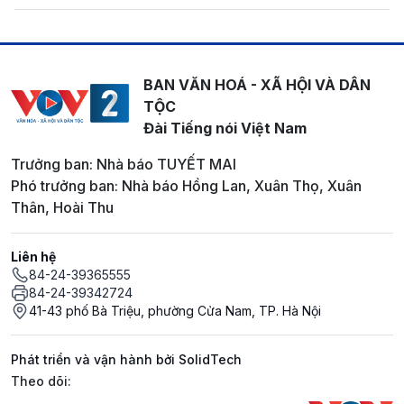
BAN VĂN HOÁ - XÃ HỘI VÀ DÂN
TỘC
Đài Tiếng nói Việt Nam
Trưởng ban: Nhà báo TUYẾT MAI
Phó trưởng ban: Nhà báo Hồng Lan, Xuân Thọ, Xuân
Thân, Hoài Thu
Liên hệ
84-24-39365555
84-24-39342724
41-43 phố Bà Triệu, phường Cửa Nam, TP. Hà Nội
Phát triển và vận hành bởi SolidTech
Mạng xã hội
Theo dõi: