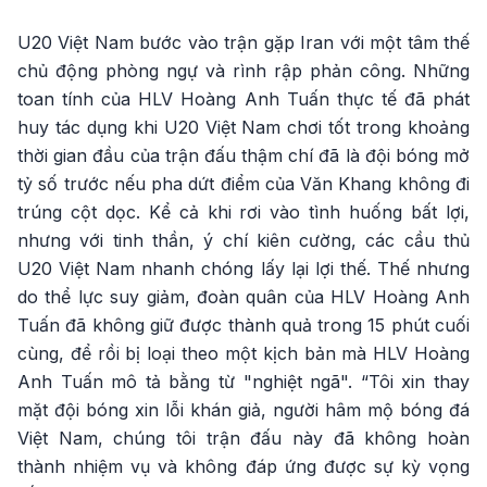
U20 Việt Nam bước vào trận gặp Iran với một tâm thế
chủ động phòng ngự và rình rập phản công. Những
toan tính của HLV Hoàng Anh Tuấn thực tế đã phát
huy tác dụng khi U20 Việt Nam chơi tốt trong khoảng
thời gian đầu của trận đấu thậm chí đã là đội bóng mở
tỷ số trước nếu pha dứt điểm của Văn Khang không đi
trúng cột dọc. Kể cả khi rơi vào tình huống bất lợi,
nhưng với tinh thần, ý chí kiên cường, các cầu thủ
U20 Việt Nam nhanh chóng lấy lại lợi thế. Thế nhưng
do thể lực suy giảm, đoàn quân của HLV Hoàng Anh
Tuấn đã không giữ được thành quả trong 15 phút cuối
cùng, để rồi bị loại theo một kịch bản mà HLV Hoàng
Anh Tuấn mô tả bằng từ "nghiệt ngã". “Tôi xin thay
mặt đội bóng xin lỗi khán giả, người hâm mộ bóng đá
Việt Nam, chúng tôi trận đấu này đã không hoàn
thành nhiệm vụ và không đáp ứng được sự kỳ vọng