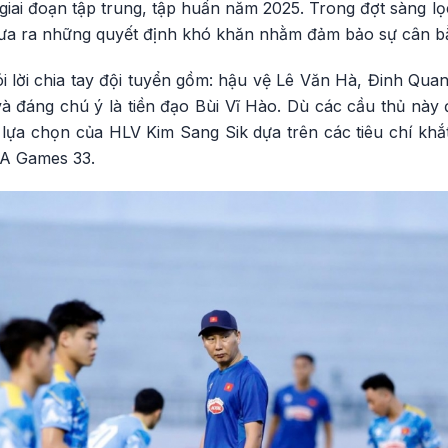
giai đoạn tập trung, tập huấn năm 2025. Trong đợt sàng lọ
ưa ra những quyết định khó khăn nhằm đảm bảo sự cân bằn
ói lời chia tay đội tuyển gồm: hậu vệ Lê Văn Hà, Đinh Quan
 đáng chú ý là tiền đạo Bùi Vĩ Hào. Dù các cầu thủ này đ
 lựa chọn của HLV Kim Sang Sik dựa trên các tiêu chí khắ
EA Games 33.