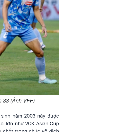
 33 (Ảnh VFF)
ệ sinh năm 2003 này được
chơi lớn như VCK Asian Cup
 chốt trong chức vô địch