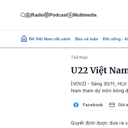
Nhảy đến nội dung
Radio
Podcast
Multimedia
Main navigation
Để Việt Nam cất cánh
Bàn và luận
Đời sống - X
Thể thao
U22 Việt Nam
[VOV2] - Sáng 30/11, HLV 
Nam tham dự môn bóng đá
Facebook
Gửi 
Quyết định được đưa ra s