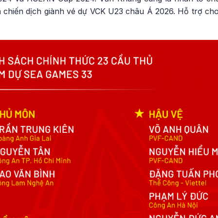
hiến dịch giành vé dự VCK U23 châu Á 2026. Hỗ trợ cho 