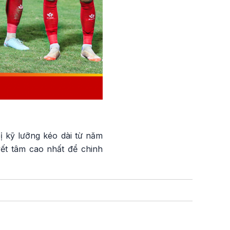
ị kỹ lưỡng kéo dài từ năm
ết tâm cao nhất để chinh