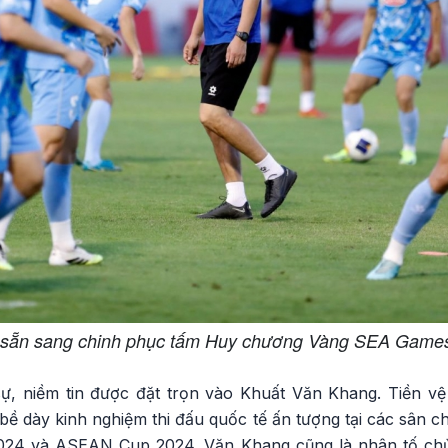
 sẵn sang chinh phục tấm Huy chương Vàng SEA Games
ự, niềm tin được đặt trọn vào Khuất Văn Khang. Tiền v
bề dày kinh nghiệm thi đấu quốc tế ấn tượng tại các sân 
24 và ASEAN Cup 2024. Văn Khang cũng là nhân tố chủ