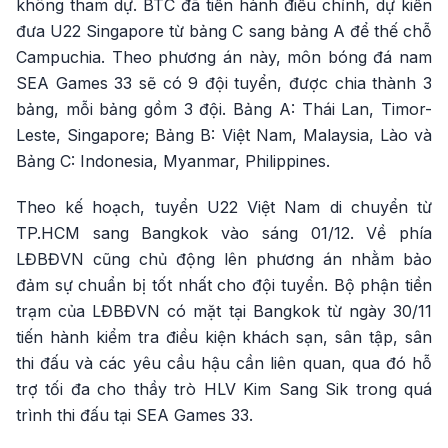
không tham dự. BTC đã tiến hành điều chỉnh, dự kiến
đưa U22 Singapore từ bảng C sang bảng A để thế chỗ
Campuchia. Theo phương án này, môn bóng đá nam
SEA Games 33 sẽ có 9 đội tuyển, được chia thành 3
bảng, mỗi bảng gồm 3 đội. Bảng A: Thái Lan, Timor-
Leste, Singapore; Bảng B: Việt Nam, Malaysia, Lào và
Bảng C: Indonesia, Myanmar, Philippines.
Theo kế hoạch, tuyển U22 Việt Nam di chuyển từ
TP.HCM sang Bangkok vào sáng 01/12. Về phía
LĐBĐVN cũng chủ động lên phương án nhằm bảo
đảm sự chuẩn bị tốt nhất cho đội tuyển. Bộ phận tiền
trạm của LĐBĐVN có mặt tại Bangkok từ ngày 30/11
tiến hành kiểm tra điều kiện khách sạn, sân tập, sân
thi đấu và các yêu cầu hậu cần liên quan, qua đó hỗ
trợ tối đa cho thầy trò HLV Kim Sang Sik trong quá
trình thi đấu tại SEA Games 33.