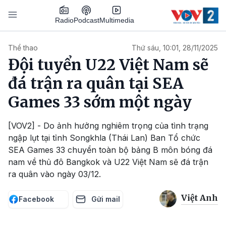
Nhảy đến nội dung
Podcast
Radio
Multimedia
Main navigation
Thể thao
Thứ sáu, 10:01, 28/11/2025
Đội tuyển U22 Việt Nam sẽ
đá trận ra quân tại SEA
Games 33 sớm một ngày
[VOV2] - Do ảnh hưởng nghiêm trọng của tình trạng
ngập lụt tại tỉnh Songkhla (Thái Lan) Ban Tổ chức
SEA Games 33 chuyển toàn bộ bảng B môn bóng đá
nam về thủ đô Bangkok và U22 Việt Nam sẽ đá trận
ra quân vào ngày 03/12.
Việt Anh
Facebook
Gửi mail