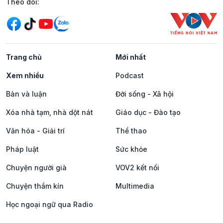
Mạng xã hội
Theo dõi:
Trang chủ
Mới nhất
Xem nhiều
Podcast
Bàn và luận
Đời sống - Xã hội
Xóa nhà tạm, nhà dột nát
Giáo dục - Đào tạo
Văn hóa - Giải trí
Thể thao
Pháp luật
Sức khỏe
Chuyện người già
VOV2 kết nối
Chuyện thầm kín
Multimedia
Học ngoại ngữ qua Radio