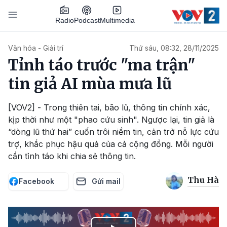
Nhảy đến nội dung
Podcast
Radio
Multimedia
Main navigation
Văn hóa - Giải trí
Thứ sáu, 08:32, 28/11/2025
Tỉnh táo trước "ma trận"
tin giả AI mùa mưa lũ
[VOV2] - Trong thiên tai, bão lũ, thông tin chính xác,
kịp thời như một "phao cứu sinh". Ngược lại, tin giả là
“dòng lũ thứ hai” cuốn trôi niềm tin, cản trở nỗ lực cứu
trợ, khắc phục hậu quả của cả cộng đồng. Mỗi người
cần tỉnh táo khi chia sẻ thông tin.
Thu Hà
Facebook
Gửi mail