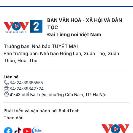
BAN VĂN HOÁ - XÃ HỘI VÀ DÂN
TỘC
Đài Tiếng nói Việt Nam
Trưởng ban: Nhà báo TUYẾT MAI
Phó trưởng ban: Nhà báo Hồng Lan, Xuân Thọ, Xuân
Thân, Hoài Thu
Liên hệ
84-24-39365555
84-24-39342724
41-43 phố Bà Triệu, phường Cửa Nam, TP. Hà Nội
Phát triển và vận hành bởi SolidTech
Mạng xã hội
Theo dõi: