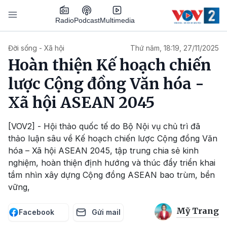
Nhảy đến nội dung
Podcast
Radio
Multimedia
Main navigation
Đời sống - Xã hội
Thứ năm, 18:19, 27/11/2025
Hoàn thiện Kế hoạch chiến
lược Cộng đồng Văn hóa -
Xã hội ASEAN 2045
[VOV2] - Hội thảo quốc tế do Bộ Nội vụ chủ trì đã
thảo luận sâu về Kế hoạch chiến lược Cộng đồng Văn
hóa – Xã hội ASEAN 2045, tập trung chia sẻ kinh
nghiệm, hoàn thiện định hướng và thúc đẩy triển khai
tầm nhìn xây dựng Cộng đồng ASEAN bao trùm, bền
vững,
Mỹ Trang
Facebook
Gửi mail