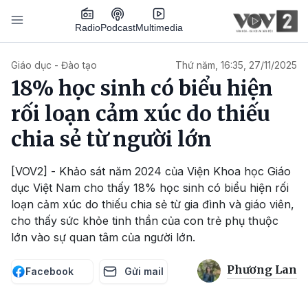
Nhảy đến nội dung
Podcast
Radio
Multimedia
Main navigation
Giáo dục - Đào tạo
Thứ năm, 16:35, 27/11/2025
18% học sinh có biểu hiện
rối loạn cảm xúc do thiếu
chia sẻ từ người lớn
[VOV2] - Khảo sát năm 2024 của Viện Khoa học Giáo
dục Việt Nam cho thấy 18% học sinh có biểu hiện rối
loạn cảm xúc do thiếu chia sẻ từ gia đình và giáo viên,
cho thấy sức khỏe tinh thần của con trẻ phụ thuộc
lớn vào sự quan tâm của người lớn.
Phương Lan
Facebook
Gửi mail