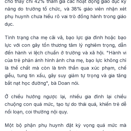
cho thấy chỉ 42% tham gia các hoạt động giáo dục kỹ
năng do trường tổ chức, và 38% giáo viên nhận xét
phụ huynh chưa hiểu rõ vai trò đồng hành trong giáo
dục.
Tình trạng cha mẹ cãi vã, bạo lực gia đình hoặc bạo
lực với con gây tổn thương tâm lý nghiêm trọng, dẫn
đến hành vi lệch chuẩn ở trường và xã hội. "Hành vi
của trẻ phản ánh hình ảnh cha mẹ, bạo lực không chỉ
là thể chất mà còn là tinh thần qua xúc phạm, chế
giễu, tung tin xấu, gây suy giảm tự trọng và gia tăng
bắt nạt học đường", bà Doan nói.
Ở chiều hướng ngược lại, nhiều gia đình lại chiều
chuộng con quá mức, tạo tự do thái quá, khiến trẻ dễ
nổi loạn, coi thường nội quy.
Một bộ phận phụ huynh đặt kỳ vọng quá mức mà