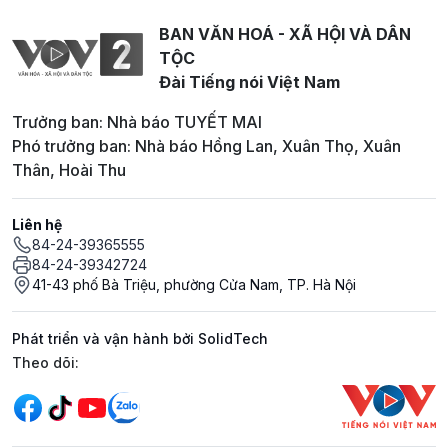
BAN VĂN HOÁ - XÃ HỘI VÀ DÂN
TỘC
Đài Tiếng nói Việt Nam
Trưởng ban: Nhà báo TUYẾT MAI
Phó trưởng ban: Nhà báo Hồng Lan, Xuân Thọ, Xuân
Thân, Hoài Thu
Liên hệ
84-24-39365555
84-24-39342724
41-43 phố Bà Triệu, phường Cửa Nam, TP. Hà Nội
Phát triển và vận hành bởi SolidTech
Mạng xã hội
Theo dõi: