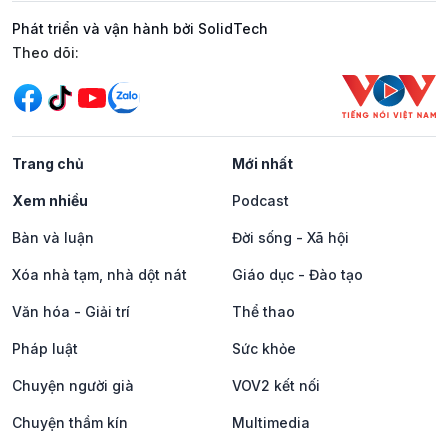
Phát triển và vận hành bởi SolidTech
Mạng xã hội
Theo dõi:
Trang chủ
Mới nhất
Xem nhiều
Podcast
Bàn và luận
Đời sống - Xã hội
Xóa nhà tạm, nhà dột nát
Giáo dục - Đào tạo
Văn hóa - Giải trí
Thể thao
Pháp luật
Sức khỏe
Chuyện người già
VOV2 kết nối
Chuyện thầm kín
Multimedia