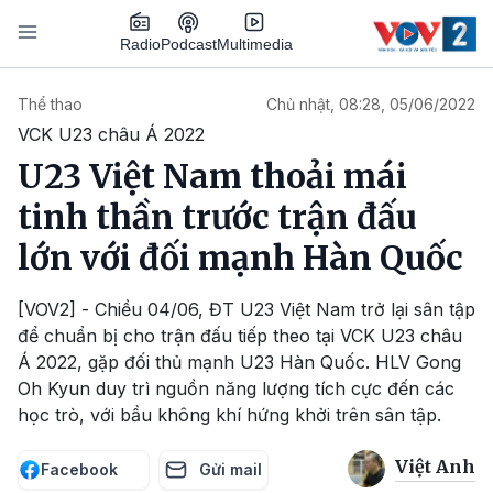
Nhảy đến nội dung
Podcast
Radio
Multimedia
Main navigation
Thể thao
Chủ nhật, 08:28, 05/06/2022
VCK U23 châu Á 2022
U23 Việt Nam thoải mái
tinh thần trước trận đấu
lớn với đối mạnh Hàn Quốc
[VOV2] - Chiều 04/06, ĐT U23 Việt Nam trở lại sân tập
để chuẩn bị cho trận đấu tiếp theo tại VCK U23 châu
Á 2022, gặp đối thủ mạnh U23 Hàn Quốc. HLV Gong
Oh Kyun duy trì nguồn năng lượng tích cực đến các
học trò, với bầu không khí hứng khởi trên sân tập.
Việt Anh
Facebook
Gửi mail