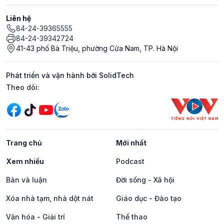
Liên hệ
84-24-39365555
84-24-39342724
41-43 phố Bà Triệu, phường Cửa Nam, TP. Hà Nội
Phát triển và vận hành bởi SolidTech
Mạng xã hội
Theo dõi:
Trang chủ
Mới nhất
Xem nhiều
Podcast
Bàn và luận
Đời sống - Xã hội
Xóa nhà tạm, nhà dột nát
Giáo dục - Đào tạo
Văn hóa - Giải trí
Thể thao