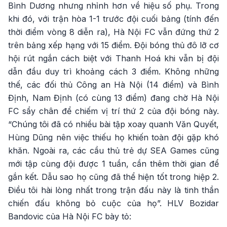
Bình Dương nhưng nhỉnh hơn về hiệu số phụ. Trong
khi đó, với trận hòa 1-1 trước đội cuối bảng (tính đến
thời điểm vòng 8 diễn ra), Hà Nội FC vẫn đứng thứ 2
trên bảng xếp hạng với 15 điểm. Đội bóng thủ đô lỡ cơ
hội rút ngắn cách biệt với Thanh Hoá khi vẫn bị đội
dẫn đầu duy trì khoảng cách 3 điểm. Không những
thế, các đối thủ Công an Hà Nội (14 điểm) và Bình
Định, Nam Định (có cùng 13 điểm) đang chờ Hà Nội
FC sẩy chân để chiếm vị trí thứ 2 của đội bóng này.
“Chúng tôi đã có nhiều bài tập xoay quanh Văn Quyết,
Hùng Dũng nên việc thiếu họ khiến toàn đội gặp khó
khăn. Ngoài ra, các cầu thủ trẻ dự SEA Games cũng
mới tập cùng đội được 1 tuần, cần thêm thời gian để
gắn kết. Dẫu sao họ cũng đã thể hiện tốt trong hiệp 2.
Điều tôi hài lòng nhất trong trận đấu này là tinh thần
chiến đấu không bỏ cuộc của họ”. HLV Bozidar
Bandovic của Hà Nội FC bày tỏ: