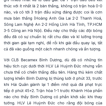
thúc với ít nhất là 2 bàn thắng, không có trận hoà 0-0
nào, và có tới 3 trận đấu xứng đáng được coi là cơn
mưa bàn thắng (Hoàng Anh Gia Lai 2-2 Thanh Hoá,
Sông Lam Nghệ An 2-2 Hồng Lĩnh Hà Tĩnh, TP.HCM
3-5 Công an Hà Nội). Điều này cho thấy các đội bóng
đều đã có sự chuẩn bị rất chu đáo và kĩ lưỡng trong
thời gian giải tạm nghỉ, để rồi khi giải đấu quay lại, tất
cả đã vào guồng một cách nhanh chóng và ấn tượng.
Với CLB Becamex Bình Dương, dù đã có những tín
hiệu tích cực dưới thời HLV Lê Huỳnh Đức nhưng vẫn
chưa thể có chiến thắng đầu tiên. Hàng thủ kém chất
lượng khiến Bình Dương bị thủng lưới ở phút 33, trước
khi Hải Quân giành lại 1 điểm nhờ quả đá phạt trực
tiếp ở phút 45+2. Trận hòa 1-1 trước Khánh Hòa phần
nào cho thấy Bình Dương có phần khởi sắc khi thay
tướng. HLV Lê Huỳnh Đức cho rằng đội bóng của