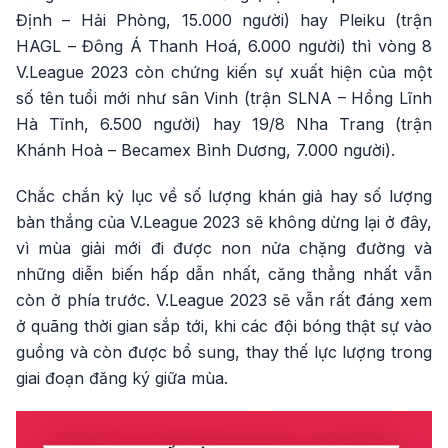
Định – Hải Phòng, 15.000 người) hay Pleiku (trận
HAGL – Đông Á Thanh Hoá, 6.000 người) thì vòng 8
V.League 2023 còn chứng kiến sự xuất hiện của một
số tên tuổi mới như sân Vinh (trận SLNA – Hồng Lĩnh
Hà Tĩnh, 6.500 người) hay 19/8 Nha Trang (trận
Khánh Hoà – Becamex Bình Dương, 7.000 người).
Chắc chắn kỷ lục về số lượng khán giả hay số lượng
bàn thắng của V.League 2023 sẽ không dừng lại ở đây,
vì mùa giải mới đi được non nửa chặng đường và
những diễn biến hấp dẫn nhất, căng thẳng nhất vẫn
còn ở phía trước. V.League 2023 sẽ vẫn rất đáng xem
ở quãng thời gian sắp tới, khi các đội bóng thật sự vào
guồng và còn được bổ sung, thay thế lực lượng trong
giai đoạn đăng ký giữa mùa.