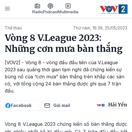
Nhảy đến nội dung
Podcast
Radio
Multimedia
Main navigation
Thể thao
Thứ năm, 16:39, 25/05/2023
Vòng 8 V.League 2023:
Những cơn mưa bàn thắng
[VOV2] - Vòng 8 - vòng đấu đầu tiên của V.League
2023 sau quãng thời gian tạm nghỉ đã chứng kiến sự
bùng nổ của “cơn mưa” bàn thắng trên khắp các sân
cỏ, với tổng cộng 24 bàn thắng được ghi qua 7 trận
đấu.
Hải Yến
Facebook
Gửi mail
Vòng 8 V.League 2023 chứng kiến số bàn thắng được
ghi nhiều nhất kể từ đầu giải. Cả 7 trận đấu đều kết