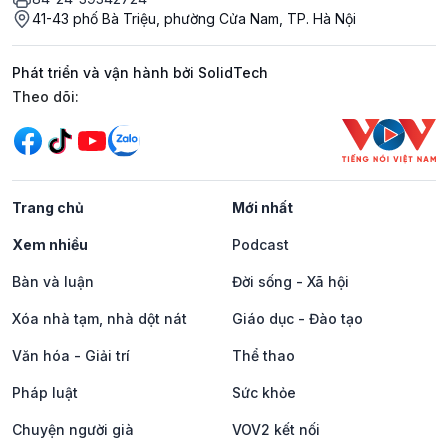
41-43 phố Bà Triệu, phường Cửa Nam, TP. Hà Nội
Phát triển và vận hành bởi SolidTech
Mạng xã hội
Theo dõi:
Trang chủ
Mới nhất
Xem nhiều
Podcast
Bàn và luận
Đời sống - Xã hội
Xóa nhà tạm, nhà dột nát
Giáo dục - Đào tạo
Văn hóa - Giải trí
Thể thao
Pháp luật
Sức khỏe
Chuyện người già
VOV2 kết nối