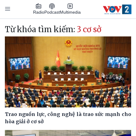
Nhảy đến nội dung
Podcast
Radio
Multimedia
Main navigation
Từ khóa tìm kiếm:
3 cơ sở
Trao nguồn lực, công nghệ là trao sức mạnh cho
hòa giải ở cơ sở