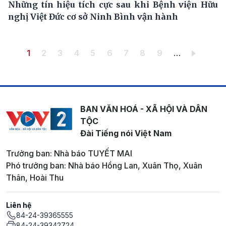
Những tín hiệu tích cực sau khi Bệnh viện Hữu
nghị Việt Đức cơ sở Ninh Bình vận hành
Pagination
Trang hiện thời
Trang
Trang
Trang
Trang
Trang
Trang
Trang
Trang
1
2
3
4
5
6
7
8
9
…
BAN VĂN HOÁ - XÃ HỘI VÀ DÂN
TỘC
Đài Tiếng nói Việt Nam
Trưởng ban: Nhà báo TUYẾT MAI
Phó trưởng ban: Nhà báo Hồng Lan, Xuân Thọ, Xuân
Thân, Hoài Thu
Liên hệ
84-24-39365555
84-24-39342724