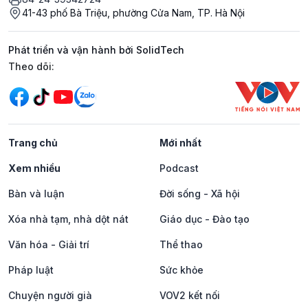
41-43 phố Bà Triệu, phường Cửa Nam, TP. Hà Nội
Phát triển và vận hành bởi SolidTech
Mạng xã hội
Theo dõi:
Trang chủ
Mới nhất
Xem nhiều
Podcast
Bàn và luận
Đời sống - Xã hội
Xóa nhà tạm, nhà dột nát
Giáo dục - Đào tạo
Văn hóa - Giải trí
Thể thao
Pháp luật
Sức khỏe
Chuyện người già
VOV2 kết nối