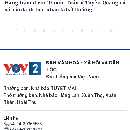
Hàng trăm điểm 10 môn Toán ở Tuyên Quang có
số báo danh liền nhau là bất thường
Pagination
Trang hiện thời
Trang
Trang
Trang
Trang
Trang
Trang
Trang
Trang
1
2
3
4
5
6
7
8
9
…
BAN VĂN HOÁ - XÃ HỘI VÀ DÂN
TỘC
Đài Tiếng nói Việt Nam
Trưởng ban: Nhà báo TUYẾT MAI
Phó trưởng ban: Nhà báo Hồng Lan, Xuân Thọ, Xuân
Thân, Hoài Thu
Liên hệ
84-24-39365555
84-24-39342724