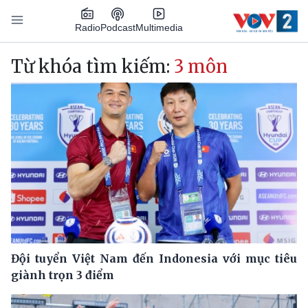
Nhảy đến nội dung
Podcast
Radio
Multimedia
Main navigation
Từ khóa tìm kiếm:
3 môn
Đội tuyển Việt Nam đến Indonesia với mục tiêu
giành trọn 3 điểm