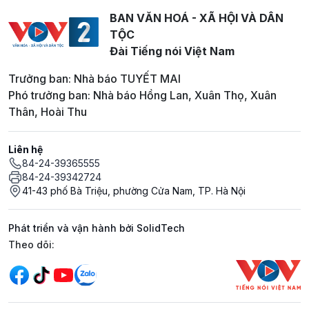
BAN VĂN HOÁ - XÃ HỘI VÀ DÂN
TỘC
Đài Tiếng nói Việt Nam
Trưởng ban: Nhà báo TUYẾT MAI
Phó trưởng ban: Nhà báo Hồng Lan, Xuân Thọ, Xuân
Thân, Hoài Thu
Liên hệ
84-24-39365555
84-24-39342724
41-43 phố Bà Triệu, phường Cửa Nam, TP. Hà Nội
Phát triển và vận hành bởi SolidTech
Mạng xã hội
Theo dõi: