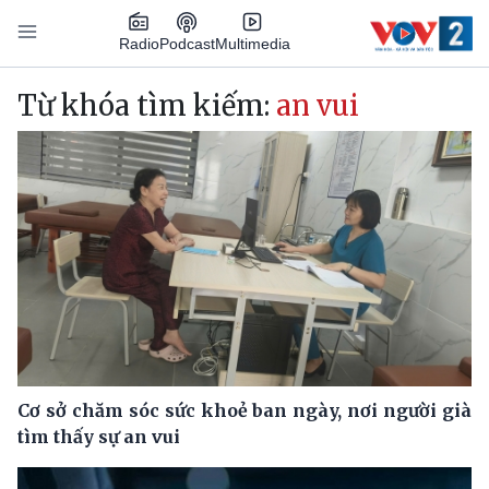
Nhảy đến nội dung
Podcast
Radio
Multimedia
Main navigation
Từ khóa tìm kiếm:
an vui
Cơ sở chăm sóc sức khoẻ ban ngày, nơi người già
tìm thấy sự an vui