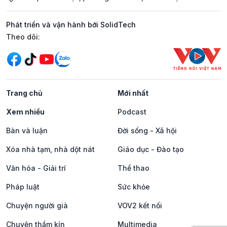
Phát triển và vận hành bởi SolidTech
Mạng xã hội
Theo dõi:
Trang chủ
Mới nhất
Xem nhiều
Podcast
Bàn và luận
Đời sống - Xã hội
Xóa nhà tạm, nhà dột nát
Giáo dục - Đào tạo
Văn hóa - Giải trí
Thể thao
Pháp luật
Sức khỏe
Chuyện người già
VOV2 kết nối
Chuyện thầm kín
Multimedia