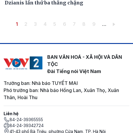
Dzianis lần thứ ba thắng chặng
Pagination
Trang hiện thời
Trang
Trang
Trang
Trang
Trang
Trang
Trang
Trang
1
2
3
4
5
6
7
8
9
…
BAN VĂN HOÁ - XÃ HỘI VÀ DÂN
TỘC
Đài Tiếng nói Việt Nam
Trưởng ban: Nhà báo TUYẾT MAI
Phó trưởng ban: Nhà báo Hồng Lan, Xuân Thọ, Xuân
Thân, Hoài Thu
Liên hệ
84-24-39365555
84-24-39342724
41-43 phố Bà Triệu, phường Cửa Nam, TP. Hà Nội