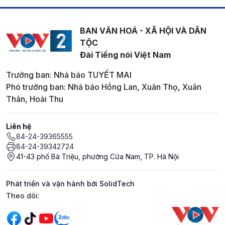
BAN VĂN HOÁ - XÃ HỘI VÀ DÂN
TỘC
Đài Tiếng nói Việt Nam
Trưởng ban: Nhà báo TUYẾT MAI
Phó trưởng ban: Nhà báo Hồng Lan, Xuân Thọ, Xuân
Thân, Hoài Thu
Liên hệ
84-24-39365555
84-24-39342724
41-43 phố Bà Triệu, phường Cửa Nam, TP. Hà Nội
Phát triển và vận hành bởi SolidTech
Mạng xã hội
Theo dõi: