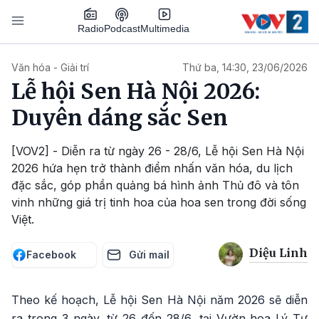
Nhảy đến nội dung
Podcast
Radio
Multimedia
Main navigation
Văn hóa - Giải trí
Thứ ba, 14:30, 23/06/2026
Lễ hội Sen Hà Nội 2026:
Duyên dáng sắc Sen
[VOV2] - Diễn ra từ ngày 26 - 28/6, Lễ hội Sen Hà Nội
2026 hứa hẹn trở thành điểm nhấn văn hóa, du lịch
đặc sắc, góp phần quảng bá hình ảnh Thủ đô và tôn
vinh những giá trị tinh hoa của hoa sen trong đời sống
Việt.
Diệu Linh
Facebook
Gửi mail
Theo kế hoạch, Lễ hội Sen Hà Nội năm 2026 sẽ diễn
ra trong 3 ngày, từ 26 đến 28/6, tại Vườn hoa Lý Tự