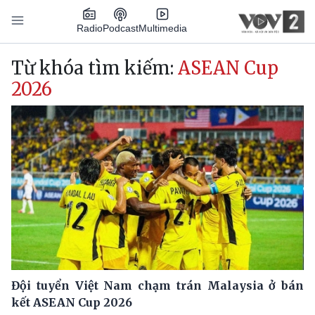
Nhảy đến nội dung
Podcast
Radio
Multimedia
Main navigation
Từ khóa tìm kiếm:
ASEAN Cup
2026
Đội tuyển Việt Nam chạm trán Malaysia ở bán
kết ASEAN Cup 2026