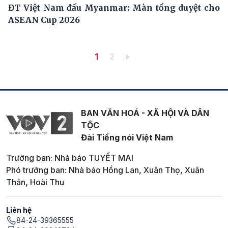
ĐT Việt Nam đấu Myanmar: Màn tổng duyệt cho
ASEAN Cup 2026
Pagination
Trang hiện thời
Trang
1
2
BAN VĂN HOÁ - XÃ HỘI VÀ DÂN
TỘC
Đài Tiếng nói Việt Nam
Trưởng ban: Nhà báo TUYẾT MAI
Phó trưởng ban: Nhà báo Hồng Lan, Xuân Thọ, Xuân
Thân, Hoài Thu
Liên hệ
84-24-39365555