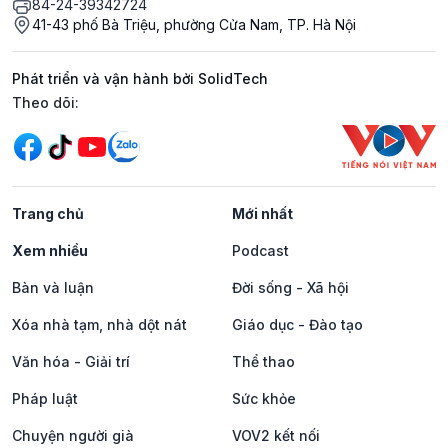
84-24-39342724
41-43 phố Bà Triệu, phường Cửa Nam, TP. Hà Nội
Phát triển và vận hành bởi SolidTech
Mạng xã hội
Theo dõi:
Trang chủ
Mới nhất
Xem nhiều
Podcast
Bàn và luận
Đời sống - Xã hội
Xóa nhà tạm, nhà dột nát
Giáo dục - Đào tạo
Văn hóa - Giải trí
Thể thao
Pháp luật
Sức khỏe
Chuyện người già
VOV2 kết nối