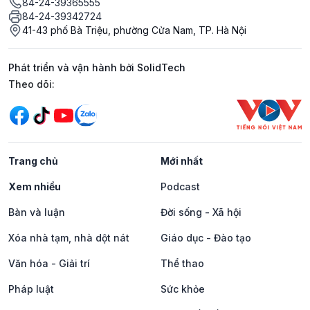
84-24-39365555
84-24-39342724
41-43 phố Bà Triệu, phường Cửa Nam, TP. Hà Nội
Phát triển và vận hành bởi SolidTech
Mạng xã hội
Theo dõi:
Trang chủ
Mới nhất
Xem nhiều
Podcast
Bàn và luận
Đời sống - Xã hội
Xóa nhà tạm, nhà dột nát
Giáo dục - Đào tạo
Văn hóa - Giải trí
Thể thao
Pháp luật
Sức khỏe