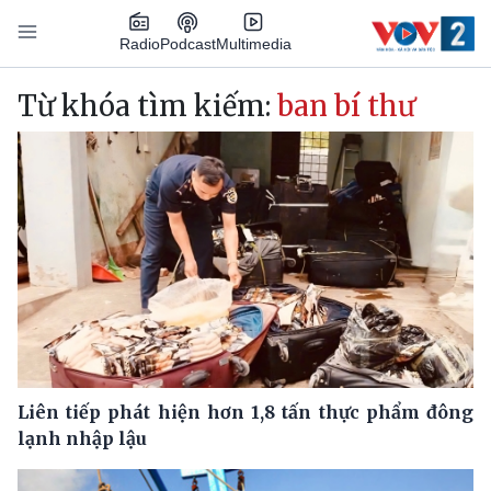
Nhảy đến nội dung
Podcast
Radio
Multimedia
Main navigation
Từ khóa tìm kiếm:
ban bí thư
Liên tiếp phát hiện hơn 1,8 tấn thực phẩm đông
lạnh nhập lậu